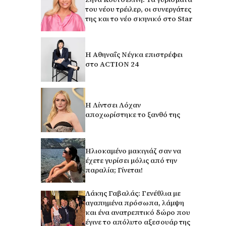
του νέου τρέιλερ, οι συνεργάτες
της και το νέο σκηνικό στο Star
Η Αθηναΐς Νέγκα επιστρέφει
στο ACTION 24
Η Λίντσει Λόχαν
αποχωρίστηκε το ξανθό της
Ηλιοκαμένο μακιγιάζ σαν να
έχετε γυρίσει μόλις από την
παραλία; Γίνεται!
Λάκης Γαβαλάς: Γενέθλια με
αγαπημένα πρόσωπα, λάμψη
και ένα ανατρεπτικό δώρο που
έγινε το απόλυτο αξεσουάρ της