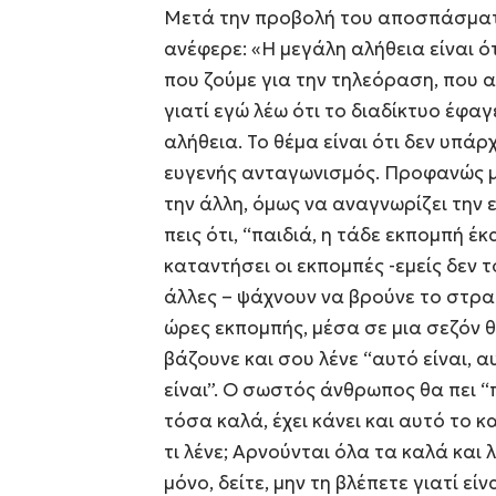
Μετά την προβολή του αποσπάσματο
ανέφερε: «Η μεγάλη αλήθεια είναι 
που ζούμε για την τηλεόραση, που αλ
γιατί εγώ λέω ότι το διαδίκτυο έφαγ
αλήθεια. Το θέμα είναι ότι δεν υπάρ
ευγενής ανταγωνισμός. Προφανώς μ
την άλλη, όμως να αναγνωρίζει την ε
πεις ότι, “παιδιά, η τάδε εκπομπή έκ
καταντήσει οι εκπομπές -εμείς δεν 
άλλες – ψάχνουν να βρούνε το στραβ
ώρες εκπομπής, μέσα σε μια σεζόν θ
βάζουνε και σου λένε “αυτό είναι, αυ
είναι”. Ο σωστός άνθρωπος θα πει “π
τόσα καλά, έχει κάνει και αυτό το κ
τι λένε; Αρνούνται όλα τα καλά και 
μόνο, δείτε, μην τη βλέπετε γιατί εί