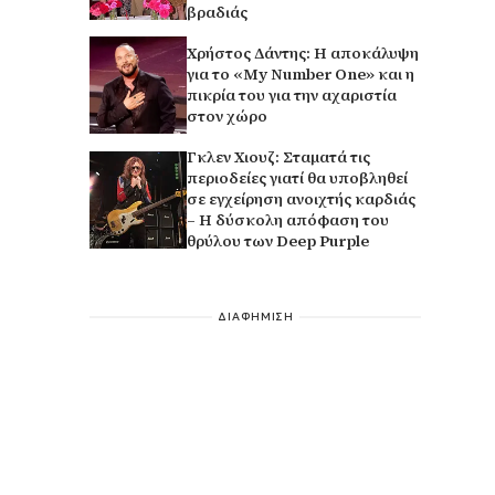
βραδιάς
Χρήστος Δάντης: Η αποκάλυψη
για το «My Number One» και η
πικρία του για την αχαριστία
στον χώρο
Γκλεν Χιουζ: Σταματά τις
περιοδείες γιατί θα υποβληθεί
σε εγχείρηση ανοιχτής καρδιάς
– Η δύσκολη απόφαση του
θρύλου των Deep Purple
ΔΙΑΦΗΜΙΣΗ