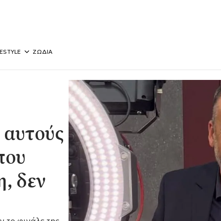
FESTYLE
ΖΩΔΙΑ
 αυτούς
που
, δεν