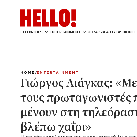
CELEBRITIES
ENTERTAINMENT
ROYALS
BEAUTY
FASHION
LI
HOME
ENTERTAINMENT
Γιώργος Λιάγκας: «Με
τους πρωταγωνιστές 
μένουν στη τηλεόραση
βλέπω χαΐρι»