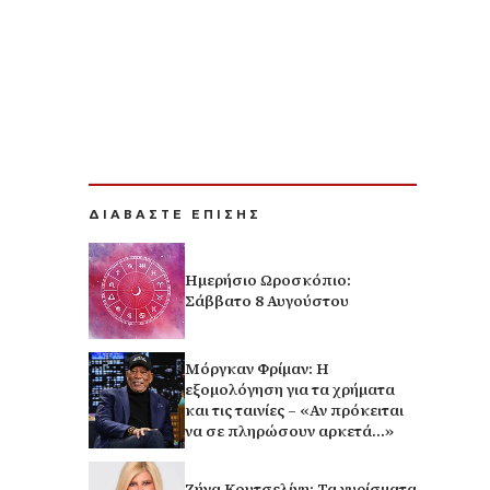
ΔΙΑΒΑΣΤΕ ΕΠΙΣΗΣ
Ημερήσιο Ωροσκόπιο:
Σάββατο 8 Αυγούστου
Μόργκαν Φρίμαν: Η
εξομολόγηση για τα χρήματα
και τις ταινίες – «Αν πρόκειται
να σε πληρώσουν αρκετά…»
Ζήνα Κουτσελίνη: Τα γυρίσματα