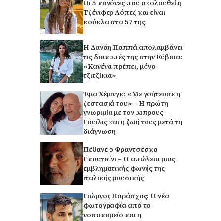
Οι 5 κανόνες που ακολουθεί η
Τζένιφερ Λόπεζ και είναι
κούκλα στα 57 της
Η Δανάη Παππά απολαμβάνει
τις διακοπές της στην Εύβοια:
«Κανένα πρέπει, μόνο
τζιτζίκια»
Έμα Χέμινγκ: «Με γοήτευσε η
ζεστασιά του» – Η πρώτη
γνωριμία με τον Μπρους
Γουίλις και η ζωή τους μετά τη
διάγνωση
Πέθανε ο Φραντσέσκο
Γκουτσίνι – Η απώλεια μιας
εμβληματικής φωνής της
ιταλικής μουσικής
Γιώργος Παράσχος: Η νέα
φωτογραφία από το
νοσοκομείο και η