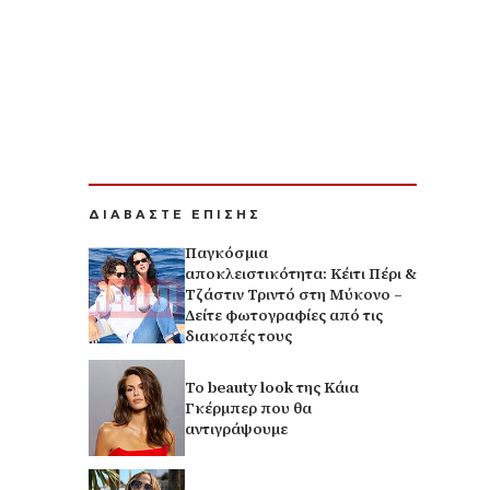
ΔΙΑΒΑΣΤΕ ΕΠΙΣΗΣ
Παγκόσμια
αποκλειστικότητα: Κέιτι Πέρι &
Τζάστιν Τριντό στη Μύκονο –
Δείτε φωτογραφίες από τις
διακοπές τους
Το beauty look της Κάια
Γκέρμπερ που θα
αντιγράψουμε