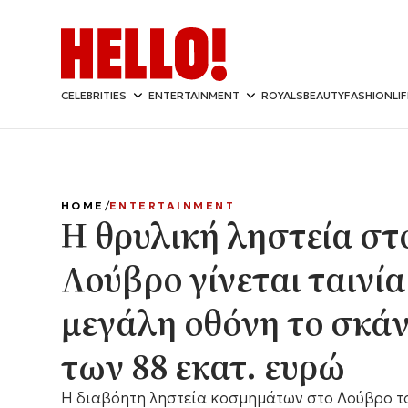
CELEBRITIES
ENTERTAINMENT
ROYALS
BEAUTY
FASHION
LI
HOME
ENTERTAINMENT
Η θρυλική ληστεία στ
Λούβρο γίνεται ταινία
μεγάλη οθόνη το σκά
των 88 εκατ. ευρώ
Η διαβόητη ληστεία κοσμημάτων στο Λούβρο τ