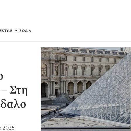
FESTYLE
ΖΩΔΙΑ
ο
 – Στη
νδαλο
ο 2025