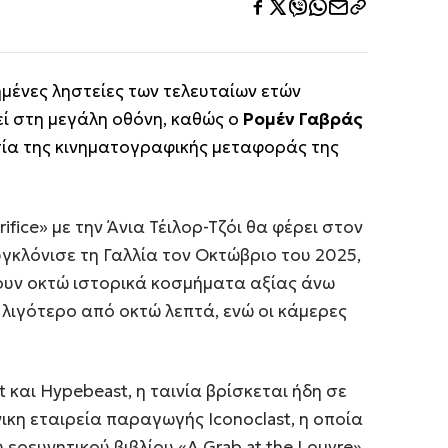
ημένες ληστείες των τελευταίων ετών
ί στη μεγάλη οθόνη, καθώς ο
Ρομέν Γαβράς
ία της κινηματογραφικής μεταφοράς της
ifice» με την Άνια Τέιλορ-Τζόι θα φέρει στον
κλόνισε τη Γαλλία τον Οκτώβριο του 2025,
υν οκτώ ιστορικά κοσμήματα αξίας άνω
λιγότερο από οκτώ λεπτά, ενώ οι κάμερες
και Hypebeast, η ταινία βρίσκεται ήδη σε
ικη εταιρεία παραγωγής Iconoclast, η οποία
ερευνητικού βιβλίου «A Grab at the Louvre»,