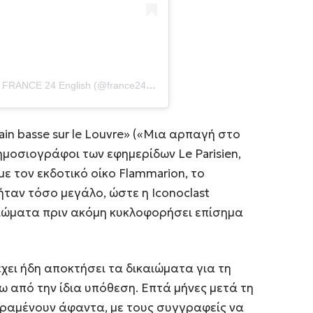
Η δημοσίευση κοινοποιήθηκε από το χρήστη FRANCE 24 English (@france24_en)
ain basse sur le Louvre» («Μια αρπαγή στο
μοσιογράφοι των εφημερίδων Le Parisien,
με τον εκδοτικό οίκο Flammarion, το
ταν τόσο μεγάλο, ώστε η Iconoclast
ιώματα πριν ακόμη κυκλοφορήσει επίσημα
ει ήδη αποκτήσει τα δικαιώματα για τη
ω από την ίδια υπόθεση. Επτά μήνες μετά τη
αραμένουν άφαντα, με τους συγγραφείς να