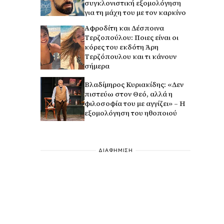
συγκλονιστική εξομολόγηση
για τη μάχη του με τον καρκίνο
Αφροδίτη και Δέσποινα
Τερζοπούλου: Ποιες είναι οι
κόρες του εκδότη Άρη
Τερζόπουλου και τι κάνουν
σήμερα
Βλαδίμηρος Κυριακίδης: «Δεν
πιστεύω στον Θεό, αλλά η
φιλοσοφία του με αγγίζει» – Η
εξομολόγηση του ηθοποιού
ΔΙΑΦΗΜΙΣΗ