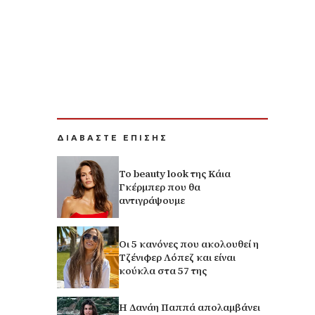
ΔΙΑΒΑΣΤΕ ΕΠΙΣΗΣ
Το beauty look της Κάια
Γκέρμπερ που θα
αντιγράψουμε
Οι 5 κανόνες που ακολουθεί η
Τζένιφερ Λόπεζ και είναι
κούκλα στα 57 της
Η Δανάη Παππά απολαμβάνει