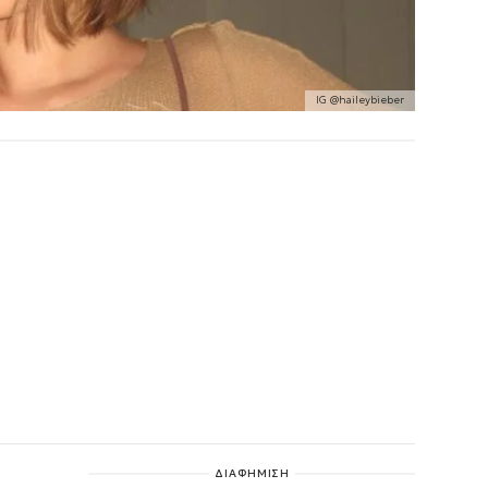
IG @haileybieber
ΔΙΑΦΗΜΙΣΗ