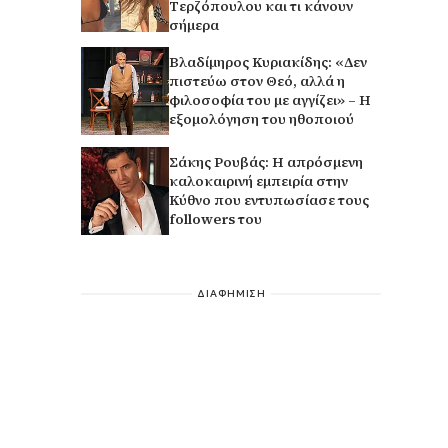
Τερζόπουλου και τι κάνουν
σήμερα
Βλαδίμηρος Κυριακίδης: «Δεν
πιστεύω στον Θεό, αλλά η
φιλοσοφία του με αγγίζει» – Η
εξομολόγηση του ηθοποιού
Σάκης Ρουβάς: Η απρόσμενη
καλοκαιρινή εμπειρία στην
Κύθνο που εντυπωσίασε τους
followers του
ΔΙΑΦΗΜΙΣΗ