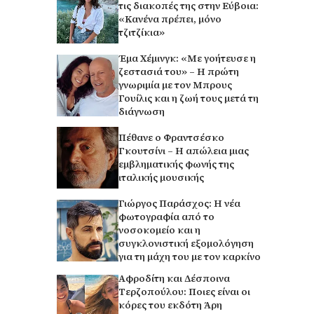
τις διακοπές της στην Εύβοια:
«Κανένα πρέπει, μόνο
τζιτζίκια»
Έμα Χέμινγκ: «Με γοήτευσε η
ζεστασιά του» – Η πρώτη
γνωριμία με τον Μπρους
Γουίλις και η ζωή τους μετά τη
διάγνωση
Πέθανε ο Φραντσέσκο
Γκουτσίνι – Η απώλεια μιας
εμβληματικής φωνής της
ιταλικής μουσικής
Γιώργος Παράσχος: Η νέα
φωτογραφία από το
νοσοκομείο και η
συγκλονιστική εξομολόγηση
για τη μάχη του με τον καρκίνο
Αφροδίτη και Δέσποινα
Τερζοπούλου: Ποιες είναι οι
κόρες του εκδότη Άρη