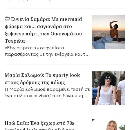
θυμόμαστε για καιρό
Ευγενία Σαμάρα: Με mermaid
φόρεμα και… σαγιονάρα στο
ξέφρενο πάρτι των Οικονομάκου –
Τσερέλα
«Εδωσε ρέστα» στην πίστα,
παρασύροντας με την ενέργεια και τον
ενθουσιασμό της Έλληνες και ξένους
καλεσμένους.
Μαρία Σολωμού: To sporty look
στους δρόμους της πόλης
Η Μαρία Σολωμού παραμένει πιστή σε
ένα στιλ που συνδυάζει τη δυναμική
της προσωπικότητα με την άνεση της
καθημερινότητας.
Ηρώ Σαΐα: Ένα ξεχωριστό 70s