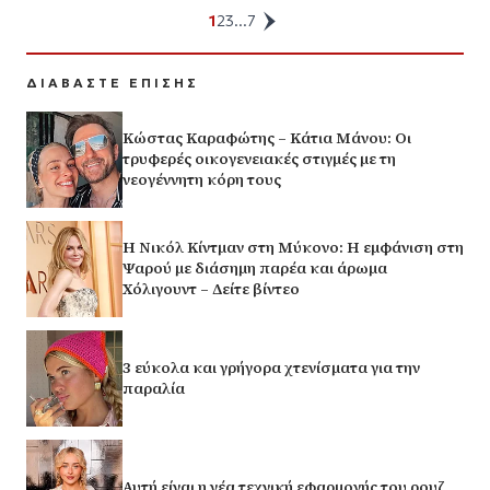
1
2
3
...
7
ΔΙΑΒΑΣΤΕ ΕΠΙΣΗΣ
Κώστας Καραφώτης – Κάτια Μάνου: Οι
τρυφερές οικογενειακές στιγμές με τη
νεογέννητη κόρη τους
H Νικόλ Κίντμαν στη Μύκονο: Η εμφάνιση στη
Ψαρού με διάσημη παρέα και άρωμα
Χόλιγουντ – Δείτε βίντεο
3 εύκολα και γρήγορα χτενίσματα για την
παραλία
Αυτή είναι η νέα τεχνική εφαρμογής του ρουζ