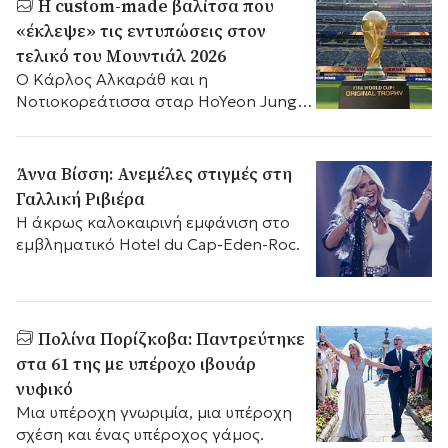
Η custom-made βαλίτσα που
«έκλεψε» τις εντυπώσεις στον
τελικό του Μουντιάλ 2026
Ο Κάρλος Αλκαράθ και η
Νοτιοκορεάτισσα σταρ HoYeon Jung
παρέδωσαν το βαρύτιμο τρόπαιο στο
MetLife Stadium, μέσα σε μια ειδικά
σχεδιασμένη, χειροποίητη δημιουργία
Άννα Βίσση: Ανεμέλες στιγμές στη
γαλλικού οίκου.
Γαλλική Ριβιέρα
Η άκρως καλοκαιρινή εμφάνιση στο
εμβληματικό Hotel du Cap-Eden-Roc.
Πολίνα Πορίζκοβα: Παντρεύτηκε
στα 61 της με υπέροχο ιβουάρ
νυφικό
Μια υπέροχη γνωριμία, μια υπέροχη
σχέση και ένας υπέροχος γάμος.