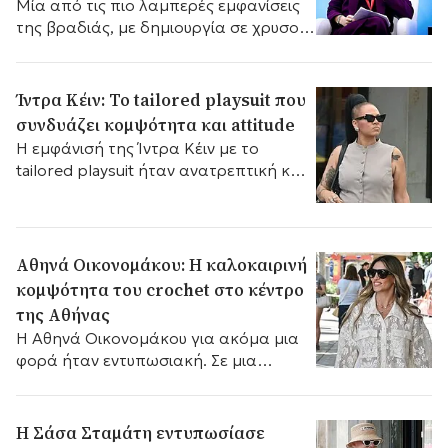
Mία από τις πιο λαμπερές εμφανίσεις
της βραδιάς, με δημιουργία σε χρυσούς
τόνους.
Ίντρα Κέιν: Το tailored playsuit που
συνδυάζει κομψότητα και attitude
Η εμφάνισή της Ίντρα Κέιν με το
tailored playsuit ήταν ανατρεπτική και
μοντέρνα.
Αθηνά Οικονομάκου: Η καλοκαιρινή
κομψότητα του crochet στο κέντρο
της Αθήνας
Η Αθηνά Οικονομάκου για ακόμα μια
φορά ήταν εντυπωσιακή. Σε μια
χαλαρή βόλτα στο κέντρο της Αθήνας,
η ηθοποιός και επιχειρηματίας
εμφανίστηκε...
Η Σάσα Σταμάτη εντυπωσίασε