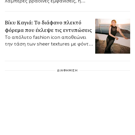
λαμπερές βραδινές εμφανίσεις, η
παρουσιάστρια αποθεώνει το
νησιώτικο glam με τις πιο κομψές
επιλογές.
Βίκυ Καγιά: Το διάφανο πλεκτό
φόρεμα που έκλεψε τις εντυπώσεις
Το απόλυτο fashion icon αποθεώνει
την τάση των sheer textures με φόντο
τους ανεμόμυλους του νησιού.
ΔΙΑΦΗΜΙΣΗ