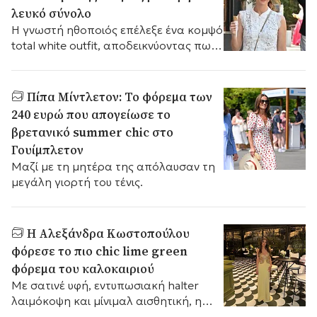
λευκό σύνολο
Η γνωστή ηθοποιός επέλεξε ένα κομψό
total white outfit, αποδεικνύοντας πως
οι λευκές αποχρώσεις αποτελούν
σταθερή αξία για τις εμφανίσεις του
καλοκαιριού
Πίπα Μίντλετον: Το φόρεμα των
240 ευρώ που απογείωσε το
βρετανικό summer chic στο
Γουίμπλετον
Μαζί με τη μητέρα της απόλαυσαν τη
μεγάλη γιορτή του τένις.
Η Αλεξάνδρα Κωστοπούλου
φόρεσε το πιο chic lime green
φόρεμα του καλοκαιριού
Με σατινέ υφή, εντυπωσιακή halter
λαιμόκοψη και μίνιμαλ αισθητική, η
Αλεξάνδρα Κωστοπούλου παρέδωσε