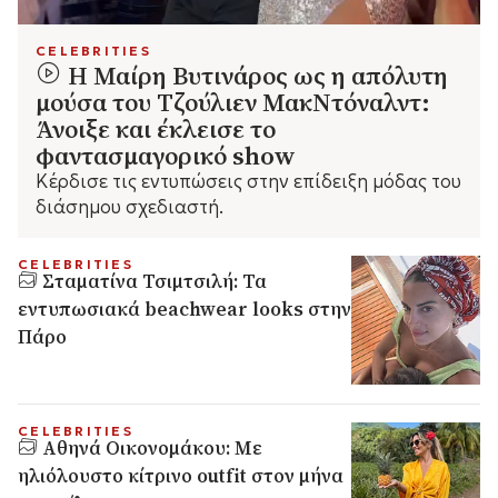
CELEBRITIES
Η Μαίρη Βυτινάρος ως η απόλυτη
μούσα του Τζούλιεν ΜακΝτόναλντ:
Άνοιξε και έκλεισε το
φαντασμαγορικό show
Kέρδισε τις εντυπώσεις στην επίδειξη μόδας του
διάσημου σχεδιαστή.
CELEBRITIES
Σταματίνα Τσιμτσιλή: Τα
εντυπωσιακά beachwear looks στην
Πάρο
CELEBRITIES
Αθηνά Οικονομάκου: Mε
ηλιόλουστο κίτρινο outfit στον μήνα