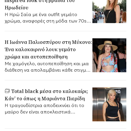
inspired look στη βραδιά του
Ηρωδείου
Η Ηρώ Σαΐα με ένα outfit γεμάτο
χρώμα, αναφορές στη μόδα των 70s
και διακριτικές πινελιές κομψότητας,
δημιούργησε μια εμφάνιση που
ξεχώρισε για τη φρεσκάδα και την
Η Ιωάννα Παλιοσπύρου στη Μύκονο:
αυθεντικότητά της
Ένα καλοκαιρινό λουκ γεμάτο
χρώμα και αυτοπεποίθηση
Με χαμόγελο, αυτοπεποίθηση και μια
διάθεση να απολαμβάνει κάθε στιγμή,
η Ιωάννα εκπέμπει μια εικόνα
αναγέννησης.
Total black μέσα στο καλοκαίρι;
Κάν’ το όπως η Μαριάντα Πιερίδη
Η τραγουδίστρια αποδεικνύει ότι το
μαύρο δεν είναι αποκλειστικά
χειμερινή υπόθεση.