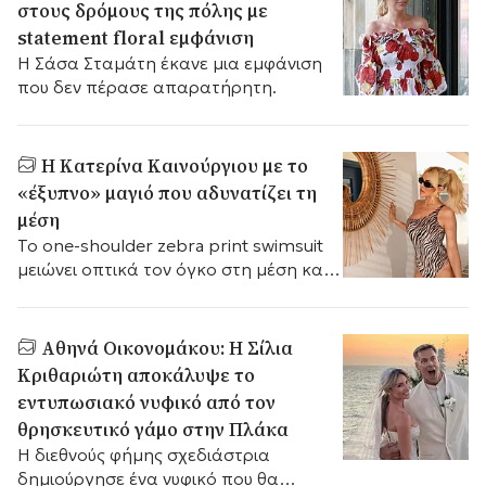
στους δρόμους της πόλης με
statement floral εμφάνιση
Η Σάσα Σταμάτη έκανε μια εμφάνιση
που δεν πέρασε απαρατήρητη.
Η Κατερίνα Καινούργιου με το
«έξυπνο» μαγιό που αδυνατίζει τη
μέση
Το one-shoulder zebra print swimsuit
μειώνει οπτικά τον όγκο στη μέση και
την κοιλιά.
Αθηνά Οικονομάκου: Η Σίλια
Κριθαριώτη αποκάλυψε το
εντυπωσιακό νυφικό από τον
θρησκευτικό γάμο στην Πλάκα
Η διεθνούς φήμης σχεδιάστρια
δημιούργησε ένα νυφικό που θα