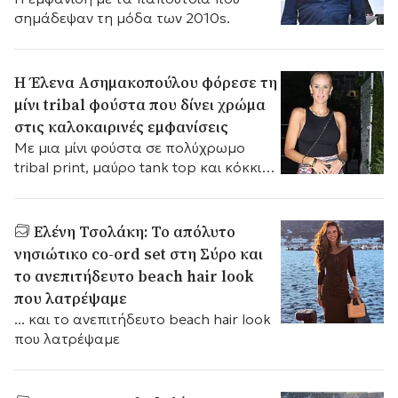
σημάδεψαν τη μόδα των 2010s.
Η Έλενα Ασημακοπούλου φόρεσε τη
μίνι tribal φούστα που δίνει χρώμα
στις καλοκαιρινές εμφανίσεις
Με μια μίνι φούστα σε πολύχρωμο
tribal print, μαύρο tank top και κόκκινα
πέδιλα με τακούνι, η Έλενα
Ασημακοπούλου επέλεξε ένα σύνολο
με καλοκαιρινή διάθεση για τη
Ελένη Τσολάκη: Το απόλυτο
βραδινή της έξοδο στο Θέατρο Άλσος.
νησιώτικο co-ord set στη Σύρο και
το ανεπιτήδευτο beach hair look
που λατρέψαμε
... και το ανεπιτήδευτο beach hair look
που λατρέψαμε