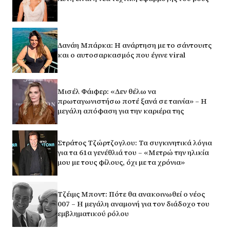
Δανάη Μπάρκα: Η ανάρτηση με το σάντουιτς
και ο αυτοσαρκασμός που έγινε viral
Μισέλ Φάιφερ: «Δεν θέλω να
πρωταγωνιστήσω ποτέ ξανά σε ταινία» – Η
μεγάλη απόφαση για την καριέρα της
Στράτος Τζώρτζογλου: Τα συγκινητικά λόγια
για τα 61α γενέθλιά του – «Μετρώ την ηλικία
μου με τους φίλους, όχι με τα χρόνια»
Τζέιμς Μποντ: Πότε θα ανακοινωθεί ο νέος
007 – Η μεγάλη αναμονή για τον διάδοχο του
εμβληματικού ρόλου