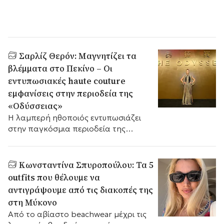
Σαρλίζ Θερόν: Μαγνητίζει τα
βλέμματα στο Πεκίνο – Οι
εντυπωσιακές haute couture
εμφανίσεις στην περιοδεία της
«Οδύσσειας»
Η λαμπερή ηθοποιός εντυπωσιάζει
στην παγκόσμια περιοδεία της
πολυαναμενόμενης ταινίας,
παραδίδοντας μαθήματα υψηλής
ραπτικής και διαχρονικού μινιμαλισμού
Κωνσταντίνα Σπυροπούλου: Τα 5
δίπλα στον Matt Damon.
outfits που θέλουμε να
αντιγράψουμε από τις διακοπές της
στη Μύκονο
Από το αβίαστο beachwear μέχρι τις