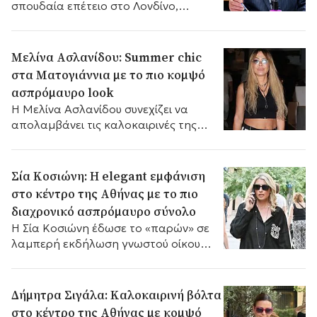
σπουδαία επέτειο στο Λονδίνο,
μαγνητίζοντας τα βλέμματα με ένα
αξεσουάρ υψηλού συμβολισμού.
Μελίνα Ασλανίδου: Summer chic
στα Ματογιάννια με το πιο κομψό
ασπρόμαυρο look
Η Μελίνα Ασλανίδου συνεχίζει να
απολαμβάνει τις καλοκαιρινές της
διακοπές στη Μύκονο
Σία Κοσιώνη: Η elegant εμφάνιση
στο κέντρο της Αθήνας με το πιο
διαχρονικό ασπρόμαυρο σύνολο
Η Σία Κοσιώνη έδωσε το «παρών» σε
λαμπερή εκδήλωση γνωστού οίκου
κοσμημάτων.
Δήμητρα Σιγάλα: Καλοκαιρινή βόλτα
στο κέντρο της Αθήνας με κομψό