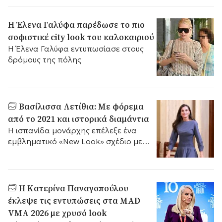
ένα από τα πιο κομψά βραδινά looks
της σεζόν.
Η Έλενα Γαλύφα παρέδωσε το πιο
σοφιστικέ city look του καλοκαιριού
Η Έλενα Γαλύφα εντυπωσίασε στους
δρόμους της πόλης
Bασίλισσα Λετίθια: Mε φόρεμα
από το 2021 και ιστορικά διαμάντια
Η ισπανίδα μονάρχης επέλεξε ένα
εμβληματικό «New Look» σχέδιο με
φιόγκους και ανεκτίμητα κοσμήματα
της βασίλισσας Βικτώριας Ευγενίας για
τη 106η απονομή των
δημοσιογραφικών βραβείων ABC.
Η Κατερίνα Παναγοπούλου
έκλεψε τις εντυπώσεις στα MAD
VMA 2026 με χρυσό look