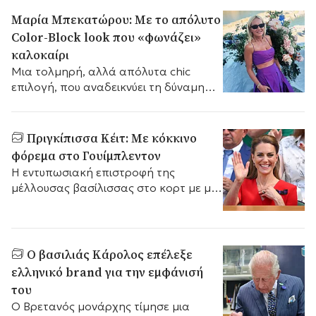
Μαρία Μπεκατώρου: Με το απόλυτο
Color-Block look που «φωνάζει»
καλοκαίρι
Μια τολμηρή, αλλά απόλυτα chic
επιλογή, που αναδεικνύει τη δύναμη
του μονοχρωματικού styling.
Πριγκίπισσα Κέιτ: Mε κόκκινο
φόρεμα στο Γουίμπλεντον
Η εντυπωσιακή επιστροφή της
μέλλουσας βασίλισσας στο κορτ με μια
εμφάνιση που αποθεώθηκε από τους
λάτρεις της μόδας.
Ο βασιλιάς Κάρολος επέλεξε
ελληνικό brand για την εμφάνισή
του
Ο Βρετανός μονάρχης τίμησε μια