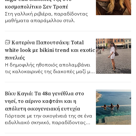
κοσμοπολίτικο Σεν Τροπέ
Στη γαλλική ριβιέρα, παραδίδοντας
μαθήματα απαράμιλλου στυλ.
Κατερίνα Παπουτσάκη: Total
white look με bikini trend και exotic
πινελιές
Η δημοφιλής ηθοποιός απολαμβάνει
τις καλοκαιρινές της διακοπές μαζί με
τους γιους της.
Βίκυ Καγιά: Τα 48α γενέθλια στο
νησί, το αέρινο καφτάνι και η
απόλυτη οικογενειακή ευτυχία
Γιόρτασε με την οικογένειά της σε ένα
ειδυλλιακό σκηνικό, παραδίδοντας
μαθήματα ανεπιτήδευτης κομψότητας
στην πισίνα.