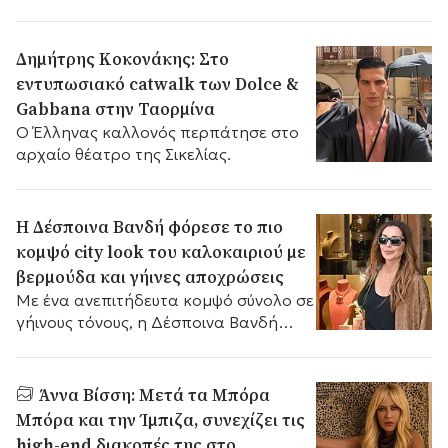
Δημήτρης Κοκονάκης: Στο
εντυπωσιακό catwalk των Dolce &
Gabbana στην Ταορμίνα
Ο Έλληνας καλλονός περπάτησε στο
αρχαίο θέατρο της Σικελίας.
Η Δέσποινα Βανδή φόρεσε το πιο
κομψό city look του καλοκαιριού με
βερμούδα και γήινες αποχρώσεις
Με ένα ανεπιτήδευτα κομψό σύνολο σε
γήινους τόνους, η Δέσποινα Βανδή
παρέδωσε μαθήματα καλοκαιρινού
στιλ στην πόλη
Άννα Βίσση: Μετά τα Μπόρα
Μπόρα και την Ίμπιζα, συνεχίζει τις
high-end διακοπές της στο