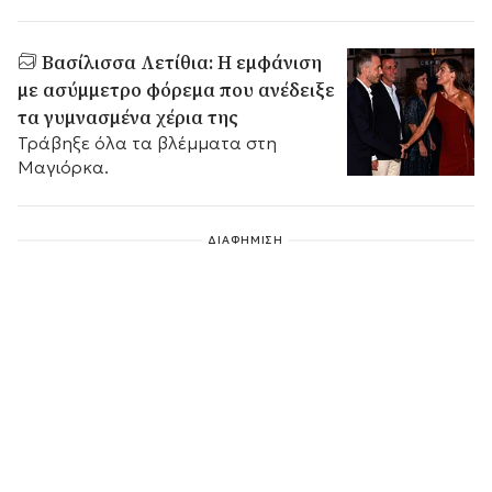
γιαγιά τους στο Παλάτι Μαριβέντ,
χαρίζοντας μία από τις πιο ζεστές
οικογενειακές στιγμές του ισπανικού
Βασίλισσα Λετίθια: Η εμφάνιση
καλοκαιριού.
με ασύμμετρο φόρεμα που ανέδειξε
τα γυμνασμένα χέρια της
Τράβηξε όλα τα βλέμματα στη
Μαγιόρκα.
ΔΙΑΦΗΜΙΣΗ