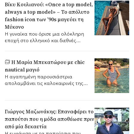
Βίκυ Κουλιανού: «Once a top model,
always a top model» – Το απόλυτο
fashion icon των ’90s μαγεύει τη
Μύκονο
Η γυναίκα που όρισε μια ολόκληρη
εποχή στο ελληνικό και διεθνές
modeling αποδεικνύει πως η αύρα, η
κορμοστασιά και ο επαγγελματισμός
της παραμένουν ανεξίτηλα στον
Η Μαρία Μπεκατώρου με chic
χρόνο.
nautical μαγιό
Η αγαπημένη παρουσιάστρια
απολαμβάνει τις καλοκαιρινές της
διακοπές, συνδυάζοντας την απόλυτη
ηρεμία με ένα κομψό, retro-inspired
beachwear look.
Γιώργος Μαζωνάκης: Επαναφέρει το
παπούτσι που η μόδα αποθέωσε πριν
από μία δεκαετία
Η εμφάνιση με τα παπούτσια που