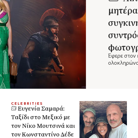
μητέρα
συγκιν
συντρό
φωτογρ
Έφερε στον 
ολοκληρώνον
δημοσιογρά
Μαρκεζίνη.
CELEBRITIES
Ευγενία Σαμαρά:
Ταξίδι στο Μεξικό με
τον Νίκο Μουτσινά και
τον Κωνσταντίνο Δέδε