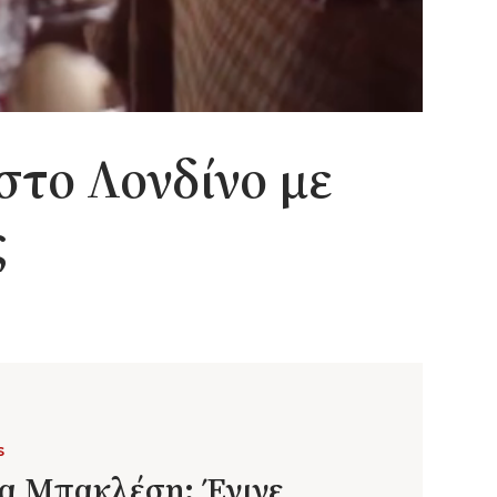
στο Λονδίνο με
ς
S
α Μπακλέση: Έγινε