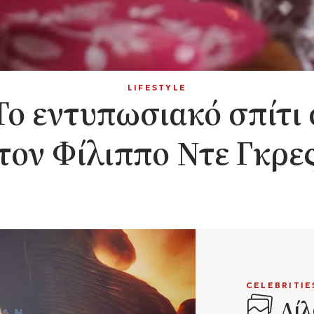
LIFESTYLE
Το εντυπωσιακό σπίτι 
τον Φίλιππο Ντε Γκρε
CELEBRITIE
Λίλ