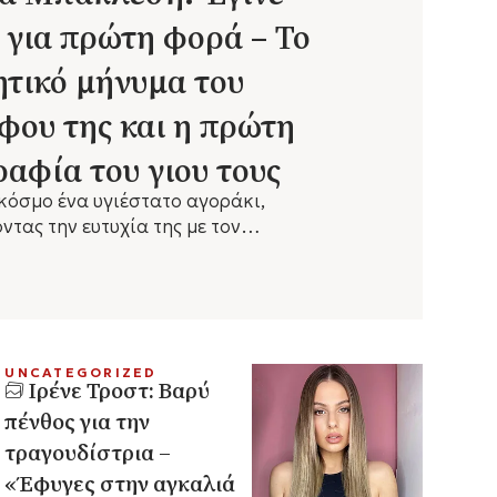
 για πρώτη φορά – Το
ητικό μήνυμα του
φου της και η πρώτη
αφία του γιου τους
κόσμο ένα υγιέστατο αγοράκι,
τας την ευτυχία της με τον
φο και σεναριογράφο Παναγιώτη
UNCATEGORIZED
Ιρένε Τροστ: Βαρύ
πένθος για την
τραγουδίστρια –
«Έφυγες στην αγκαλιά