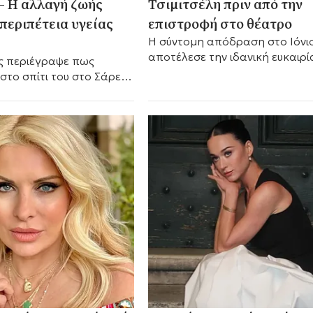
– Η αλλαγή ζωής
Τσιμιτσέλη πριν από την
 περιπέτεια υγείας
επιστροφή στο θέατρο
Η σύντομη απόδραση στο Ιόνι
αποτέλεσε την ιδανική ευκαιρί
πως
το ζευγάρι να απολαύσει λίγες
στο σπίτι του στο Σάρεϊ
ημέρες ξεκούρασης.
ς, όταν ένιωσε έντονους
 στήθος.