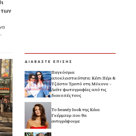
Οι
 των
ένα
ΔΙΑΒΑΣΤΕ ΕΠΙΣΗΣ
Παγκόσμια
αποκλειστικότητα: Κέιτι Πέρι &
Τζάστιν Τριντό στη Μύκονο –
Δείτε φωτογραφίες από τις
διακοπές τους
Το beauty look της Κάια
Γκέρμπερ που θα
αντιγράψουμε