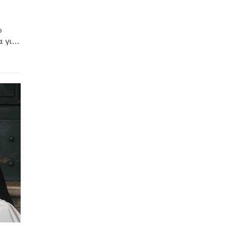
ο
α για