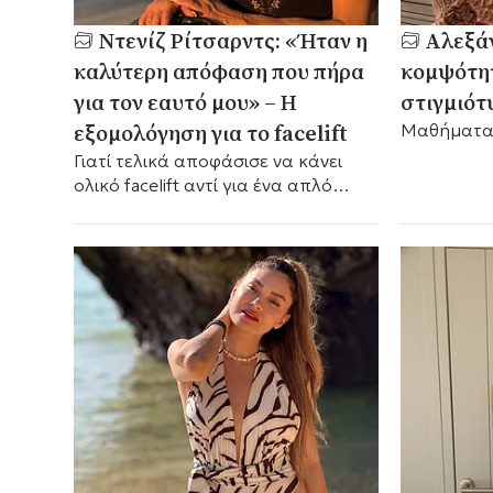
Ντενίζ Ρίτσαρντς: «Ήταν η
Αλεξάν
καλύτερη απόφαση που πήρα
κομψότητ
για τον εαυτό μου» – Η
στιγμιότυ
εξομολόγηση για το facelift
Μαθήματα 
Γιατί τελικά αποφάσισε να κάνει
ολικό facelift αντί για ένα απλό
lifting λαιμού.