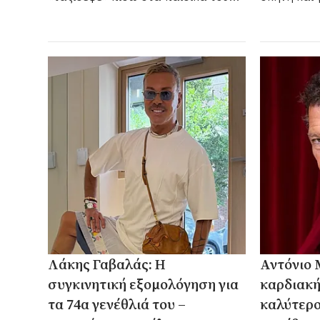
χρόνια στη Θεσσαλονίκη
μαγικό κόσ
Λάκης Γαβαλάς: Η
Αντόνιο 
συγκινητική εξομολόγηση για
καρδιακή
τα 74α γενέθλιά του –
καλύτερο