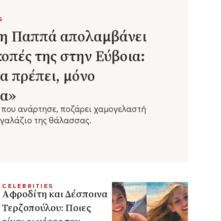
S
η Παππά απολαμβάνει
κοπές της στην Εύβοια:
α πρέπει, μόνο
ια»
ς που ανάρτησε, ποζάρει χαμογελαστή
 γαλάζιο της θάλασσας.
CELEBRITIES
Αφροδίτη και Δέσποινα
Τερζοπούλου: Ποιες