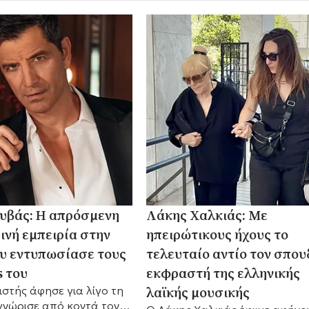
υβάς: Η απρόσμενη
Λάκης Χαλκιάς: Με
ινή εμπειρία στην
ηπειρώτικους ήχους το
υ εντυπωσίασε τους
τελευταίο αντίο τον σπου
s του
εκφραστή της ελληνικής
λαϊκής μουσικής
στής άφησε για λίγο τη
γνώρισε από κοντά τον