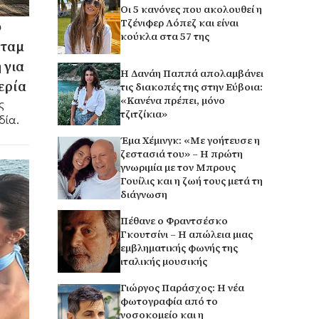
Οι 5 κανόνες που ακολουθεί η
Τζένιφερ Λόπεζ και είναι
ο
κούκλα στα 57 της
νταμ
 για
Η Δανάη Παππά απολαμβάνει
ερία
τις διακοπές της στην Εύβοια:
«Κανένα πρέπει, μόνο
ς
τζιτζίκια»
δία.
Έμα Χέμινγκ: «Με γοήτευσε η
ζεστασιά του» – Η πρώτη
γνωριμία με τον Μπρους
Γουίλις και η ζωή τους μετά τη
διάγνωση
Πέθανε ο Φραντσέσκο
Γκουτσίνι – Η απώλεια μιας
εμβληματικής φωνής της
ιταλικής μουσικής
Γιώργος Παράσχος: Η νέα
φωτογραφία από το
νοσοκομείο και η