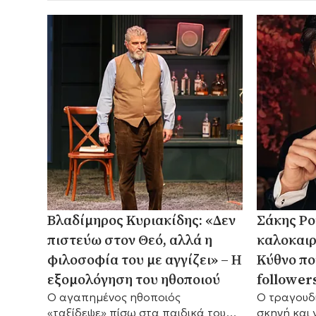
Βλαδίμηρος Κυριακίδης: «Δεν
Σάκης Ρο
πιστεύω στον Θεό, αλλά η
καλοκαιρ
φιλοσοφία του με αγγίζει» – Η
Κύθνο πο
εξομολόγηση του ηθοποιού
follower
Ο αγαπημένος ηθοποιός
Ο τραγουδι
«ταξίδεψε» πίσω στα παιδικά του
σκηνή και 