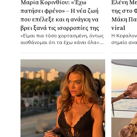
Μαρία Κορινθίου: «Έχω
Ελένη Με
πατήσει φρένο» – Η νέα ζωή
της στο 
που επέλεξε και η ανάγκη να
Μάκη Παν
βρει ξανά τις ισορροπίες της
viral
«Είμαι πια τόσο χορτασμένη, όντως
Η Κεφαλον
αισθάνομαι ότι τα έχω κάνει όλα»,
σημείο ανα
είπε μεταξύ άλλων.
της.