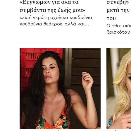
«Ευγνώμων για όλα τα
συνέβη» 
συμβάντα της ζωής μου»
μετά την
του
«Ζωή γεμάτη σχολικά κουδούνια,
κουδούνια θεάτρου, αλλά και
Ο ηθοποιός περιέγραψε 
κουδούνες για το τολμηρό
βρισκόταν 
παράστημά μου», τόνισε μεταξύ
της Αγγλία
άλλων.
πόνους στο