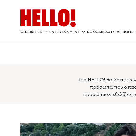
CELEBRITIES
ENTERTAINMENT
ROYALS
BEAUTY
FASHION
LI
Στο HELLO! θα βρεις τα ν
πρόσωπα που απασχ
προσωπικές εξελίξεις, 