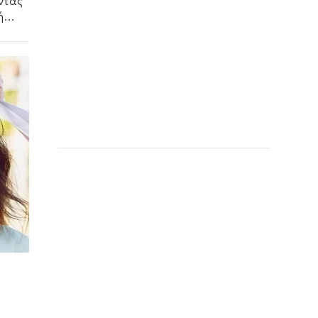
ντας
ή