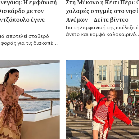
νεγάκη: Η εμφάνισή
Στη Μύκονο η Κέιτι Πέρι: 
Φισκάρδο με τον
χαλαρές στιγμές στο νησί
τζόπουλο έγινε
Ανέμων – Δείτε βίντεο
Για την εμφάνισή της επέλεξε 
άνετο και κομψό καλοκαιρινό
ιά αποτελεί σταθερό
σύνολο.
φοράς για τις διακοπές