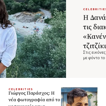
CELEBRITIE
Η Δανά
τις δια
«Κανέν
τζιτζίκ
Στις εικόνε
με φόντο το
CELEBRITIES
Γιώργος Παράσχος: Η
νέα φωτογραφία από το