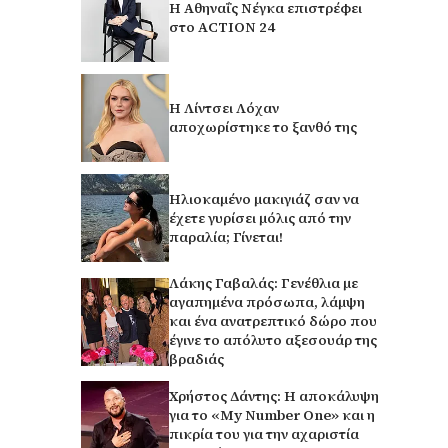
Η Αθηναΐς Νέγκα επιστρέφει
στο ACTION 24
Η Λίντσει Λόχαν
αποχωρίστηκε το ξανθό της
Ηλιοκαμένο μακιγιάζ σαν να
έχετε γυρίσει μόλις από την
παραλία; Γίνεται!
Λάκης Γαβαλάς: Γενέθλια με
αγαπημένα πρόσωπα, λάμψη
και ένα ανατρεπτικό δώρο που
έγινε το απόλυτο αξεσουάρ της
βραδιάς
Χρήστος Δάντης: Η αποκάλυψη
για το «My Number One» και η
πικρία του για την αχαριστία