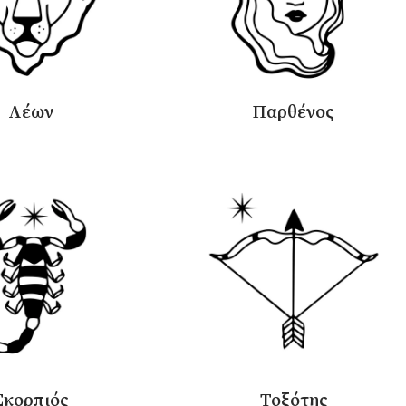
Λέων
Παρθένος
Σκορπιός
Τοξότης