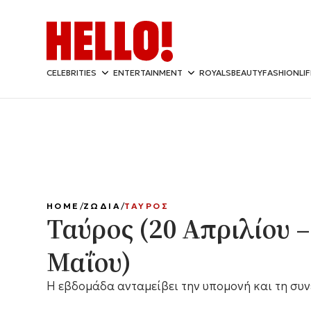
CELEBRITIES
ENTERTAINMENT
ROYALS
BEAUTY
FASHION
LI
HOME
ΖΩΔΙΑ
ΤΑΥΡΟΣ
Ταύρος (20 Απριλίου –
Μαΐου)
Η εβδομάδα ανταμείβει την υπομονή και τη συν