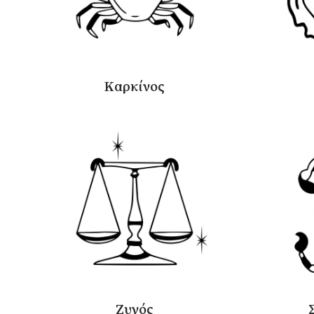
Καρκίνος
Ζυγός