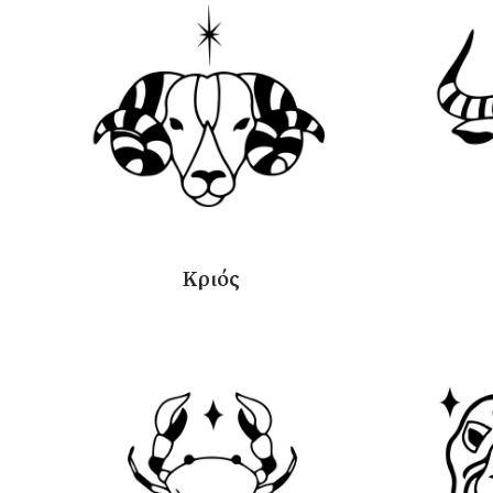
Κριός