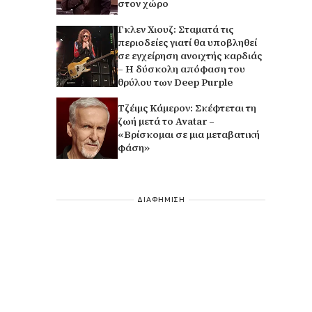
στον χώρο
Γκλεν Χιουζ: Σταματά τις
περιοδείες γιατί θα υποβληθεί
σε εγχείρηση ανοιχτής καρδιάς
– Η δύσκολη απόφαση του
θρύλου των Deep Purple
Τζέιμς Κάμερον: Σκέφτεται τη
ζωή μετά το Avatar –
«Βρίσκομαι σε μια μεταβατική
φάση»
ΔΙΑΦΗΜΙΣΗ