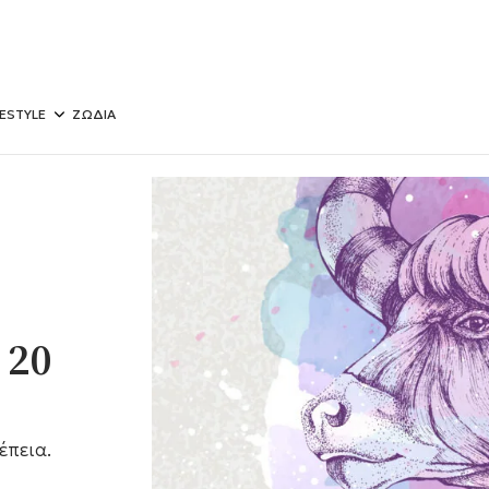
FESTYLE
ΖΩΔΙΑ
 20
έπεια.