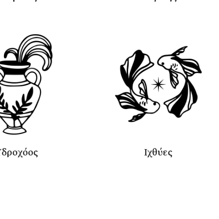
Υδροχόος
Ιχθύες