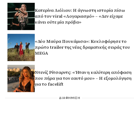
Κατερίνα Λιόλιου: Η άγνωστη ιστορία πίσω
από τον viral «Λογαριασμό» – «Δεν είχαμε
κάνει ούτε μία πρόβα»
«Δύο Μαύρα Πουκάμισα»: Κυκλοφόρησε το
πρώτο trailer της νέας δραματικής σειράς του
MEGA
Ντενίζ Ρίτσαρντς: «Ήταν η καλύτερη απόφαση
που πήρα για τον εαυτό μου» – Η εξομολόγηση
για το facelift
ΔΙΑΦΗΜΙΣΗ