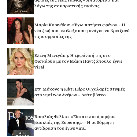
αφίσες της νέας ταινίας – Απαγορεύτηκαν
λόγω της σοκαριστικής εικόνας
Μαρία Κορινθίου: «Έχω πατήσει φρένο» – Η
νέα ζωή που επέλεξε και η ανάγκη να βρει ξανά
τις ισορροπίες της
Ελένη Μενεγάκη: Η εμφάνισή της στο
Φισκάρδο με τον Μάκη Παντζόπουλο έγινε
viral
Στη Μύκονο η Κέιτι Πέρι: Οι χαλαρές στιγμές
στο νησί των Ανέμων – Δείτε βίντεο
Βασιλιάς Φελίπε: «Είσαι ο πιο όμορφος
βασιλιάς της Ευρώπης» – Η αυθόρμητη
αντίδρασή του έγινε viral