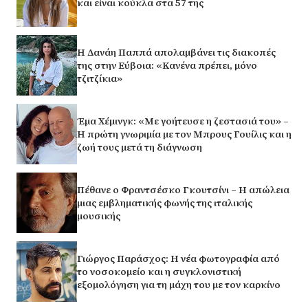
και είναι κούκλα στα 57 της
Η Δανάη Παππά απολαμβάνει τις διακοπές
της στην Εύβοια: «Κανένα πρέπει, μόνο
τζιτζίκια»
Έμα Χέμινγκ: «Με γοήτευσε η ζεστασιά του» –
Η πρώτη γνωριμία με τον Μπρους Γουίλις και η
ζωή τους μετά τη διάγνωση
Πέθανε ο Φραντσέσκο Γκουτσίνι – Η απώλεια
μιας εμβληματικής φωνής της ιταλικής
μουσικής
Γιώργος Παράσχος: Η νέα φωτογραφία από
το νοσοκομείο και η συγκλονιστική
εξομολόγηση για τη μάχη του με τον καρκίνο