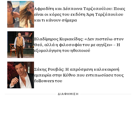
Αφροδίτη και Δέσποινα Τερζοπούλου: Ποιες
είναι οι κόρες του εκδότη Άρη Τερζόπουλου
και τι κάνουν σήμερα
Βλαδίμηρος Κυριακίδης: «Δεν πιστεύω στον
Θεό, αλλά η φιλοσοφία του με αγγίζει» – Η
εξομολόγηση του ηθοποιού
Σάκης Ρουβάς: Η απρόσμενη καλοκαιρινή
εμπειρία στην Κύθνο που εντυπωσίασε τους
followers του
ΔΙΑΦΗΜΙΣΗ