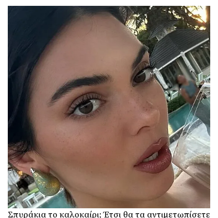
Σπυράκια το καλοκαίρι; Έτσι θα τα αντιμετωπίσετε