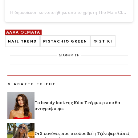
Η δημοσίευση κοινοποιήθηκε από το χρήστη The Mani Club (@themaniclub)
ΑΛΛΑ ΘΕΜΑΤΑ
NAIL TREND
PISTACHIO GREEN
ΦΙΣΤΙΚΙ
ΔΙΑΦΗΜΙΣΗ
ΔΙΑΒΑΣΤΕ ΕΠΙΣΗΣ
Το beauty look της Κάια Γκέρμπερ που θα
αντιγράψουμε
Οι 5 κανόνες που ακολουθεί η Τζένιφερ Λόπεζ