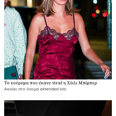
Το κούρεμα που έκανε viral η Χέιλι Μπίμπερ
Ακούει στο όνομα extended lob.