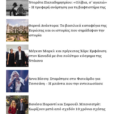
Ντορέτα Παπαδημητρίου: «Ολίβια, σ’ αγαπώ»
– Η τρυφερή ανάρτηση για τη βαφτιστήρα της
Θερινά Ανάκτορα: Τα βασιλικά καταφύγια της
Ευρώπης και οι ιστορίες που σημάδεψαν την
ιστορία
Μέγκαν Μαρκλ και πρίγκιπας Χάρι: Εμφάνιση
στον Καναδά με ένα πολύτιμο κόσμημα της
Ντάιανα
Άννα Βίσση: Σταμάτησε στο Φισκάρδο για
Τσιτσάνη – Η μπάντα που την εντυπωσίασε
Βανέσα Παραντί και Σαμουέλ Μπενσετρίτ:
Χωρίζουν μετά από σχεδόν 10 χρόνια σχέσης