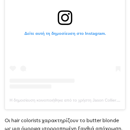
Δείτε αυτή τη δημοσίευση στο Instagram.
Η δημοσίευση κοινοποιήθηκε από το χρήστη Jason Collier (@hairbyjasoncollier)
Οι hair colorists χαρακτηρίζουν το butter blonde
ως μια όμορφα ισορροπημένη ξανθιά απόχρωση,