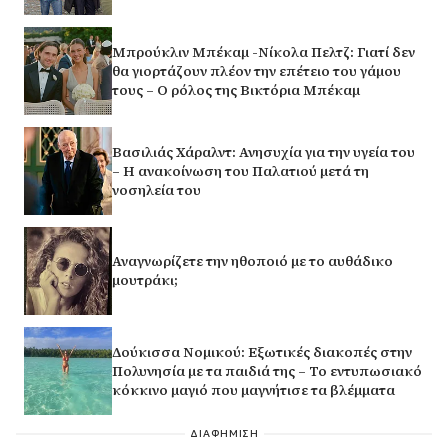
Μπρούκλιν Μπέκαμ -Νίκολα Πελτζ: Γιατί δεν
θα γιορτάζουν πλέον την επέτειο του γάμου
τους – Ο ρόλος της Βικτόρια Μπέκαμ
Βασιλιάς Χάραλντ: Ανησυχία για την υγεία του
– Η ανακοίνωση του Παλατιού μετά τη
νοσηλεία του
Αναγνωρίζετε την ηθοποιό με το αυθάδικο
μουτράκι;
Δούκισσα Νομικού: Εξωτικές διακοπές στην
Πολυνησία με τα παιδιά της – Το εντυπωσιακό
κόκκινο μαγιό που μαγνήτισε τα βλέμματα
ΔΙΑΦΗΜΙΣΗ