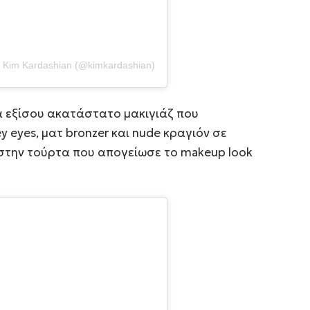
 Kim Kardashian (@kimkardashian)
α εξίσου ακατάστατο μακιγιάζ που
eyes, ματ bronzer και nude κραγιόν σε
στην τούρτα που απογείωσε το makeup look