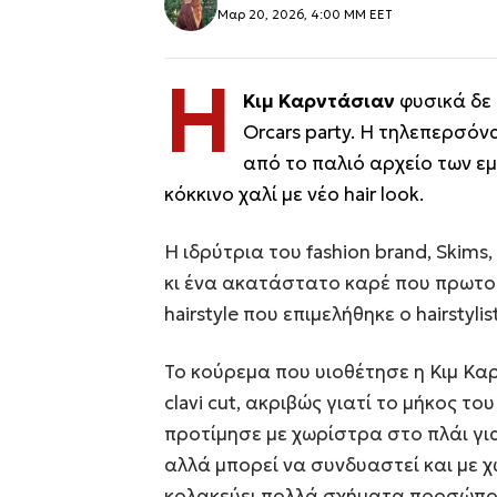
Μαρ 20, 2026, 4:00 ΜΜ EET
Η
Κιμ Καρντάσιαν
φυσικά δε 
Orcars party. Η τηλεπερσόν
από το παλιό αρχείο των ε
κόκκινο χαλί με νέο hair look.
Η ιδρύτρια του fashion brand, Skim
κι ένα ακατάστατο καρέ που πρωτοε
hairstyle που επιμελήθηκε ο hairstyl
Το κούρεμα που υιοθέτησε η Κιμ Κα
clavi cut, ακριβώς γιατί το μήκος του
προτίμησε με χωρίστρα στο πλάι γι
αλλά μπορεί να συνδυαστεί και με χ
κολακεύει πολλά σχήματα προσώπου 