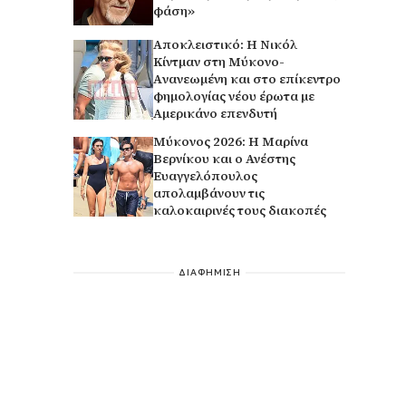
φάση»
Αποκλειστικό: Η Νικόλ
Κίντμαν στη Μύκονο-
Aνανεωμένη και στο επίκεντρο
φημολογίας νέου έρωτα με
Αμερικάνο επενδυτή
Μύκονος 2026: Η Μαρίνα
Βερνίκου και ο Ανέστης
Ευαγγελόπουλος
απολαμβάνουν τις
καλοκαιρινές τους διακοπές
ΔΙΑΦΗΜΙΣΗ