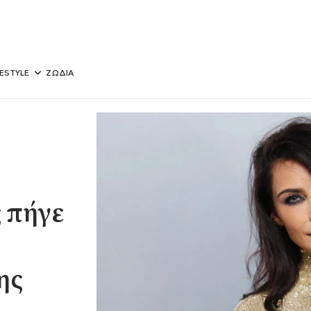
FESTYLE
ΖΩΔΙΑ
 πήγε
ης