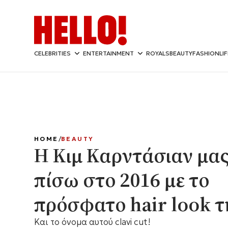
CELEBRITIES
ENTERTAINMENT
ROYALS
BEAUTY
FASHION
LI
HOME
BEAUTY
Η Κιμ Καρντάσιαν μας
πίσω στο 2016 με το
πρόσφατο hair look τ
Και το όνομα αυτού clavi cut!