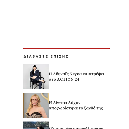
ΔΙΑΒΑΣΤΕ ΕΠΙΣΗΣ
Η Αθηναΐς Νέγκα επιστρέφει
στο ACTION 24
Η Λίντσει Λόχαν
αποχωρίστηκε το ξανθό της
Ηλιοκαμένο μακιγιάζ σαν να