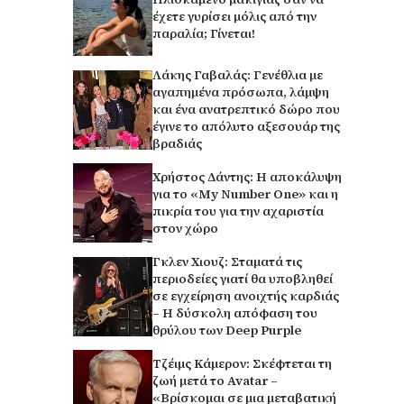
έχετε γυρίσει μόλις από την
παραλία; Γίνεται!
Λάκης Γαβαλάς: Γενέθλια με
αγαπημένα πρόσωπα, λάμψη
και ένα ανατρεπτικό δώρο που
έγινε το απόλυτο αξεσουάρ της
βραδιάς
Χρήστος Δάντης: Η αποκάλυψη
για το «My Number One» και η
πικρία του για την αχαριστία
στον χώρο
Γκλεν Χιουζ: Σταματά τις
περιοδείες γιατί θα υποβληθεί
σε εγχείρηση ανοιχτής καρδιάς
– Η δύσκολη απόφαση του
θρύλου των Deep Purple
Τζέιμς Κάμερον: Σκέφτεται τη
ζωή μετά το Avatar –
«Βρίσκομαι σε μια μεταβατική