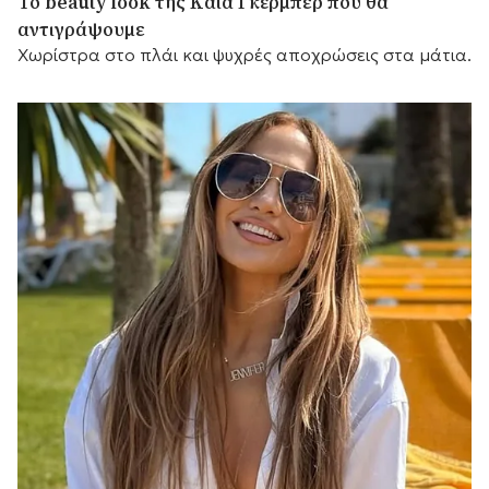
Το beauty look της Κάια Γκέρμπερ που θα
αντιγράψουμε
Χωρίστρα στο πλάι και ψυχρές αποχρώσεις στα μάτια.