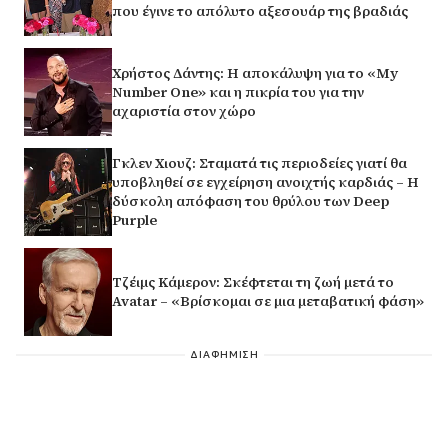
που έγινε το απόλυτο αξεσουάρ της βραδιάς
Χρήστος Δάντης: Η αποκάλυψη για το «My
Number One» και η πικρία του για την
αχαριστία στον χώρο
Γκλεν Χιουζ: Σταματά τις περιοδείες γιατί θα
υποβληθεί σε εγχείρηση ανοιχτής καρδιάς – Η
δύσκολη απόφαση του θρύλου των Deep
Purple
Τζέιμς Κάμερον: Σκέφτεται τη ζωή μετά το
Avatar – «Βρίσκομαι σε μια μεταβατική φάση»
ΔΙΑΦΗΜΙΣΗ