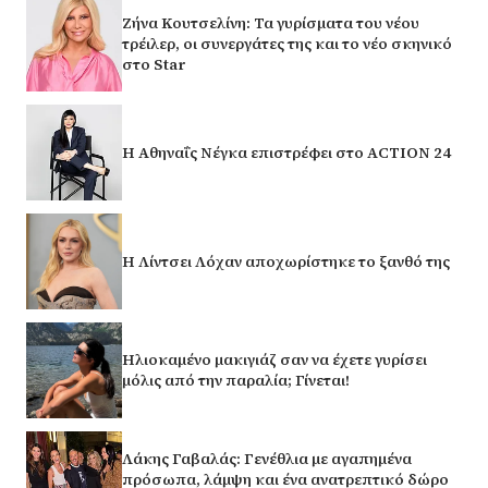
Ζήνα Κουτσελίνη: Τα γυρίσματα του νέου
τρέιλερ, οι συνεργάτες της και το νέο σκηνικό
στο Star
Η Αθηναΐς Νέγκα επιστρέφει στο ACTION 24
Η Λίντσει Λόχαν αποχωρίστηκε το ξανθό της
Ηλιοκαμένο μακιγιάζ σαν να έχετε γυρίσει
μόλις από την παραλία; Γίνεται!
Λάκης Γαβαλάς: Γενέθλια με αγαπημένα
πρόσωπα, λάμψη και ένα ανατρεπτικό δώρο