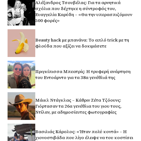
Αλέξανδρος Τσουβέλας: Για τα αρνητικά
σχόλια που δέχτηκε η σύντροφός του,
Ευαγγελία Καρύδη – «Θα την υπερασπιζόμουν
500 φορές»
Beauty hack με μπανάνα: Το απλό trick με τη
φλούδα που αξίζει να δοκιμάσετε
Πριγκίπισσα Μπεατρίς: Η τρυφερή ανάρτηση
του Εντοάρντο για τα 38α γενέθλιά της
Μάικλ Ντάγκλας – Κάθριν Ζέτα Τζόουνς:
Γιόρτασαν τα 26α γενέθλια του γιου τους,
Ντίλαν, με αδημοσίευτες φωτογραφίες
Βασιλιάς Κάρολος: «Ήταν πολύ κοντά» – Η
χιονοστιβάδα που λίγο έλειψε να του κοστίσει