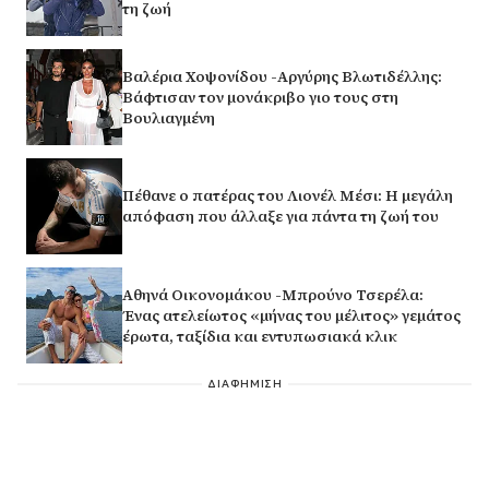
τη ζωή
Βαλέρια Χοψονίδου -Αργύρης Βλωτιδέλλης:
Βάφτισαν τον μονάκριβο γιο τους στη
Βουλιαγμένη
Πέθανε ο πατέρας του Λιονέλ Μέσι: Η μεγάλη
απόφαση που άλλαξε για πάντα τη ζωή του
Αθηνά Οικονομάκου -Μπρούνο Τσερέλα:
Ένας ατελείωτος «μήνας του μέλιτος» γεμάτος
έρωτα, ταξίδια και εντυπωσιακά κλικ
ΔΙΑΦΗΜΙΣΗ