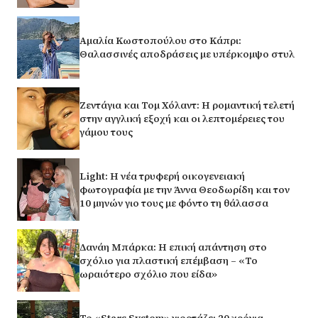
Αμαλία Κωστοπούλου στο Κάπρι:
Θαλασσινές αποδράσεις με υπέρκομψο στυλ
Ζεντάγια και Τομ Χόλαντ: Η ρομαντική τελετή
στην αγγλική εξοχή και οι λεπτομέρειες του
γάμου τους
Light: Η νέα τρυφερή οικογενειακή
φωτογραφία με την Άννα Θεοδωρίδη και τον
10 μηνών γιο τους με φόντο τη θάλασσα
Δανάη Μπάρκα: Η επική απάντηση στο
σχόλιο για πλαστική επέμβαση – «Το
ωραιότερο σχόλιο που είδα»
Το «Stars System» γιορτάζει 20 χρόνια