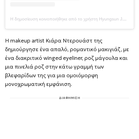
Η δημοσίευση κοινοποιήθηκε από το χρήστη Hyungsun Ju (@shonju)
Η makeup artist Κιάρα Ντερουάστ της
δημιούργησε ένα απαλό, ρομαντικό μακιγιάζ, με
ένα διακριτικό winged eyeliner, ροζ μάγουλα και
μια πινελιά ροζ στην κάτω γραμμή των
βλεφαρίδων της για μια ομοιόμορφη
μονοχρωματική εμφάνιση.
ΔΙΑΦΗΜΙΣΗ