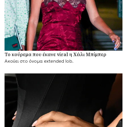
Το κούρεμα που έκανε viral η Χέιλι Μπίμπερ
Ακούει στο όνομα extended lob.