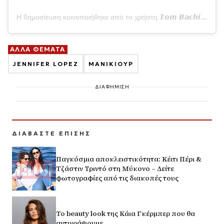
Η δημοσίευση κοινοποιήθηκε από το χρήστη 𝙏𝙤𝙢 𝘽𝙖𝙘𝙝𝙞𝙠 Nails (@tombachik)
ΑΛΛΑ ΘΕΜΑΤΑ
JENNIFER LOPEZ
ΜΑΝΙΚΙΟΥΡ
ΔΙΑΦΗΜΙΣΗ
ΔΙΑΒΑΣΤΕ ΕΠΙΣΗΣ
Παγκόσμια αποκλειστικότητα: Κέιτι Πέρι &
Τζάστιν Τριντό στη Μύκονο – Δείτε
φωτογραφίες από τις διακοπές τους
Το beauty look της Κάια Γκέρμπερ που θα
αντιγράψουμε