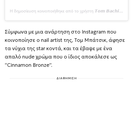
Η δημοσίευση κοινοποιήθηκε από το χρήστη 𝙏𝙤𝙢 𝘽𝙖𝙘𝙝𝙞𝙠 Nails (@tombachik)
Σύμφωνα με μια ανάρτηση στο Instagram που
κοινοποίησε ο nail artist της, Τομ Μπάτσικ, άφησε
τα νύχια της star κοντά, και τα έβαψε με ένα
απαλό nude χρώμα που ο ίδιος αποκάλεσε ως
“Cinnamon Bronze”.
ΔΙΑΦΗΜΙΣΗ