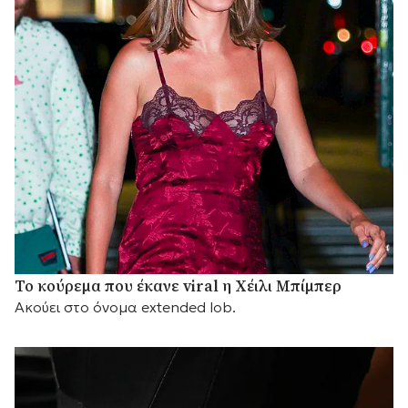
Το κούρεμα που έκανε viral η Χέιλι Μπίμπερ
Ακούει στο όνομα extended lob.