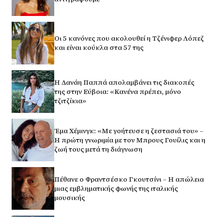
Οι 5 κανόνες που ακολουθεί η Τζένιφερ Λόπεζ
και είναι κούκλα στα 57 της
Η Δανάη Παππά απολαμβάνει τις διακοπές
της στην Εύβοια: «Κανένα πρέπει, μόνο
τζιτζίκια»
Έμα Χέμινγκ: «Με γοήτευσε η ζεστασιά του» –
Η πρώτη γνωριμία με τον Μπρους Γουίλις και η
ζωή τους μετά τη διάγνωση
Πέθανε ο Φραντσέσκο Γκουτσίνι – Η απώλεια
μιας εμβληματικής φωνής της ιταλικής
μουσικής