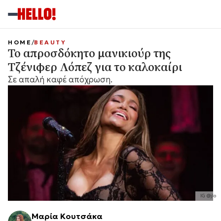
HOME
BEAUTY
Το απροσδόκητο μανικιούρ της
Τζένιφερ Λόπεζ για το καλοκαίρι
Σε απαλή καφέ απόχρωση.
IG @jlo
Μαρία Κουτσάκα