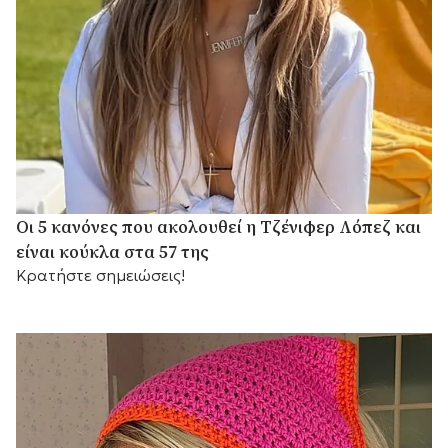
Οι 5 κανόνες που ακολουθεί η Τζένιφερ Λόπεζ και
είναι κούκλα στα 57 της
Κρατήστε σημειώσεις!