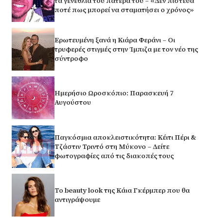
τα γενέθλια του πατέρα του – «Δεν πίστευα
ποτέ πως μπορεί να σταματήσει ο χρόνος»
Ερωτευμένη ξανά η Κιάρα Φεράνι – Οι
τρυφερές στιγμές στην Ίμπιζα με τον νέο της
σύντροφο
Ημερήσιο Ωροσκόπιο: Παρασκευή 7
Αυγούστου
Παγκόσμια αποκλειστικότητα: Κέιτι Πέρι &
Τζάστιν Τριντό στη Μύκονο – Δείτε
φωτογραφίες από τις διακοπές τους
Το beauty look της Κάια Γκέρμπερ που θα
αντιγράψουμε