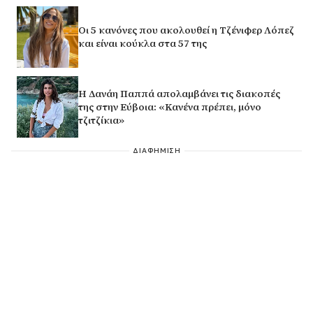
Οι 5 κανόνες που ακολουθεί η Τζένιφερ Λόπεζ
και είναι κούκλα στα 57 της
Η Δανάη Παππά απολαμβάνει τις διακοπές
της στην Εύβοια: «Κανένα πρέπει, μόνο
τζιτζίκια»
ΔΙΑΦΗΜΙΣΗ