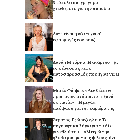
3 εύκολα και γρήγορα
χτενίσματα για την παραλία
Αυτή είναι η νέα τεχνική
εφαρμογής του ρουζ
Δανάη Μπάρκα: Η ανάρτηση με
το σάντουιτς και ο
αυτοσαρκασμός που έγινε viral
Μισέλ Φάιφερ: «Δεν θέλω να
πρωταγωνιστήσω ποτέ ξανά
σε ταινία» – Η μεγάλη
απόφαση για την καριέρα της
Στράτος Τζώρτζογλου: Τα
συγκινητικά λόγια για τα 61α
γενέθλιά του – «Μετρώ την
ηλικία μου με τους φίλους, όχι