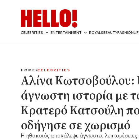
CELEBRITIES
ENTERTAINMENT
ROYALS
BEAUTY
FASHION
LI
HOME
CELEBRITIES
Αλίνα Κωτσοβούλου:
άγνωστη ιστορία με τ
Κρατερό Κατσούλη πο
οδήγησε σε χωρισμό
Η ηθοποιός αποκάλυψε άγνωστες λεπτομέρειες γ