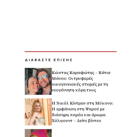
ΔΙΑΒΑΣΤΕ ΕΠΙΣΗΣ
Κώστας Καραφώτης – Κάτια
Μάνου: Οι τρυφερές
οικογενειακές στιγμές με τη
νεογέννητη κόρη τους
H Νικόλ Κίντμαν στη Μύκονο:
Η εμφάνιση στη Ψαρού με
διάσημη παρέα και άρωμα
Χόλιγουντ – Δείτε βίντεο