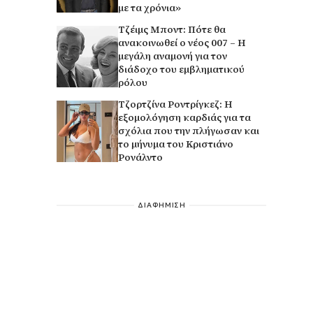
με τα χρόνια»
Τζέιμς Μποντ: Πότε θα
ανακοινωθεί ο νέος 007 – Η
μεγάλη αναμονή για τον
διάδοχο του εμβληματικού
ρόλου
Τζορτζίνα Ροντρίγκεζ: Η
εξομολόγηση καρδιάς για τα
σχόλια που την πλήγωσαν και
το μήνυμα του Κριστιάνο
Ρονάλντο
ΔΙΑΦΗΜΙΣΗ