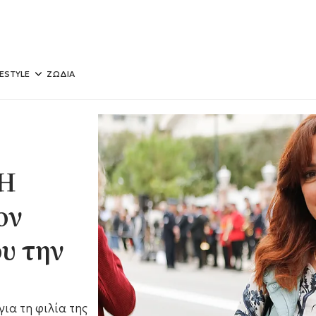
FESTYLE
ΖΩΔΙΑ
 Η
ον
υ την
ια τη φιλία της