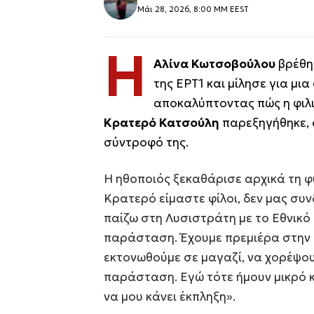
Μάι 28, 2026, 8:00 ΜΜ EEST
Η
Αλίνα Κωτσοβούλου
βρέθη
της ΕΡΤ1 και μίλησε για μι
αποκαλύπτοντας πώς η φιλι
Κρατερό Κατσούλη
παρεξηγήθηκε, 
σύντροφό της.
Η ηθοποιός ξεκαθάρισε αρχικά τη φ
Κρατερό είμαστε φίλοι, δεν μας συν
παίζω στη Λυσιστράτη με το Εθνικό 
παράσταση. Έχουμε πρεμιέρα στην 
εκτονωθούμε σε μαγαζί, να χορέψουμ
παράσταση. Εγώ τότε ήμουν μικρό κο
να μου κάνει έκπληξη».