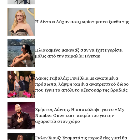
Η Λίντσει Λόχαν αποχωρίστηκε το ξανθό της
Ηλιοκαμένο μακιγιάζ σαν να έχετε γυρίσει
μόλις από την παραλία; Γίνεται!
Λάκης Γαβαλάς: Γενέθλια με αγαπημένα
πρόσωπα, λάμψη και ένα ανατρεπτικό δώρο
που έγινε το απόλυτο αξεσουάρ της βραδιάς
Χρήστος Δάντης: Η αποκάλυψη για το «My
Number One» και η πικρία του για την
αχαριστία στον χώρο
Γκλεν Χιουζ: Σταματά τις περιοδείες γιατί θα