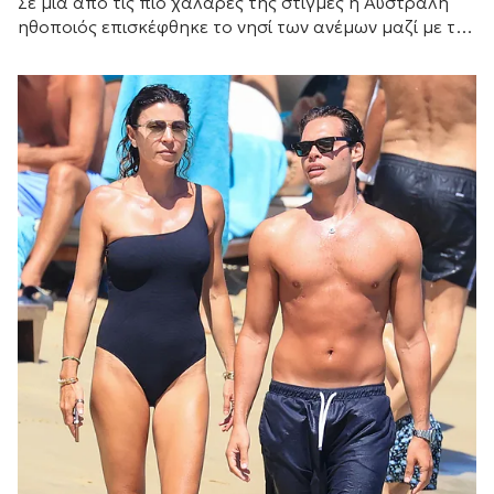
Σε μια από τις πιο χαλαρές της στιγμές η Αυστραλή
ηθοποιός επισκέφθηκε το νησί των ανέμων μαζί με τη
Ζόε Σαλντάνα και τον σύζυγο αυτής, τον Ιταλό
καλλιτέχνη Μάρκο Περέγκο.