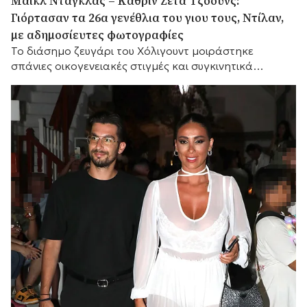
Μάικλ Ντάγκλας – Κάθριν Ζέτα Τζόουνς:
Γιόρτασαν τα 26α γενέθλια του γιου τους, Ντίλαν,
με αδημοσίευτες φωτογραφίες
Το διάσημο ζευγάρι του Χόλιγουντ μοιράστηκε
σπάνιες οικογενειακές στιγμές και συγκινητικά
αισθήματα, με τη μικρή του αδελφή Κάρις να
προσθέτει τις δικές της θερμές ευχές.