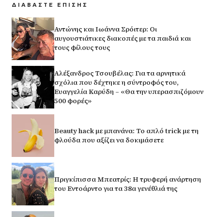
ΔΙΑΒΑΣΤΕ ΕΠΙΣΗΣ
Αντώνης και Ιωάννα Σρόιτερ: Οι
αυγουστιάτικες διακοπές με τα παιδιά και
τους φίλους τους
Αλέξανδρος Τσουβέλας: Για τα αρνητικά
σχόλια που δέχτηκε η σύντροφός του,
Ευαγγελία Καρύδη – «Θα την υπερασπιζόμουν
500 φορές»
Beauty hack με μπανάνα: Το απλό trick με τη
φλούδα που αξίζει να δοκιμάσετε
Πριγκίπισσα Μπεατρίς: Η τρυφερή ανάρτηση
του Εντοάρντο για τα 38α γενέθλιά της