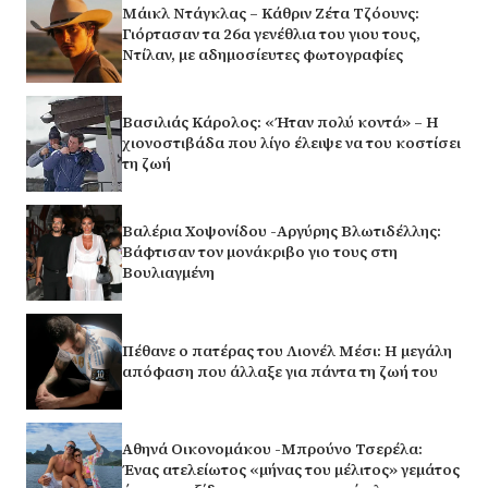
Μάικλ Ντάγκλας – Κάθριν Ζέτα Τζόουνς:
Γιόρτασαν τα 26α γενέθλια του γιου τους,
Ντίλαν, με αδημοσίευτες φωτογραφίες
Βασιλιάς Κάρολος: «Ήταν πολύ κοντά» – Η
χιονοστιβάδα που λίγο έλειψε να του κοστίσει
τη ζωή
Βαλέρια Χοψονίδου -Αργύρης Βλωτιδέλλης:
Βάφτισαν τον μονάκριβο γιο τους στη
Βουλιαγμένη
Πέθανε ο πατέρας του Λιονέλ Μέσι: Η μεγάλη
απόφαση που άλλαξε για πάντα τη ζωή του
Αθηνά Οικονομάκου -Μπρούνο Τσερέλα:
Ένας ατελείωτος «μήνας του μέλιτος» γεμάτος