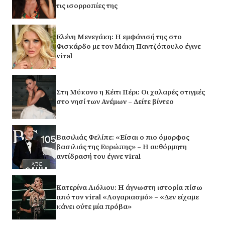
τις ισορροπίες της
Ελένη Μενεγάκη: Η εμφάνισή της στο
Φισκάρδο με τον Μάκη Παντζόπουλο έγινε
viral
Στη Μύκονο η Κέιτι Πέρι: Οι χαλαρές στιγμές
στο νησί των Ανέμων – Δείτε βίντεο
Βασιλιάς Φελίπε: «Είσαι ο πιο όμορφος
βασιλιάς της Ευρώπης» – Η αυθόρμητη
αντίδρασή του έγινε viral
Κατερίνα Λιόλιου: Η άγνωστη ιστορία πίσω
από τον viral «Λογαριασμό» – «Δεν είχαμε
κάνει ούτε μία πρόβα»