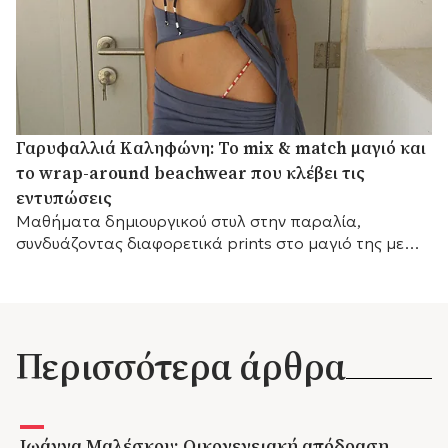
Γαρυφαλλιά Καληφώνη: Το mix & match μαγιό και
το wrap-around beachwear που κλέβει τις
εντυπώσεις
Mαθήματα δημιουργικού στυλ στην παραλία,
συνδυάζοντας διαφορετικά prints στο μαγιό της με
ένα εντυπωσιακό draped κάλυμμα.
Περισσότερα άρθρα
Ιωάννα Μαλέσκου: Οικογενειακή απόδραση