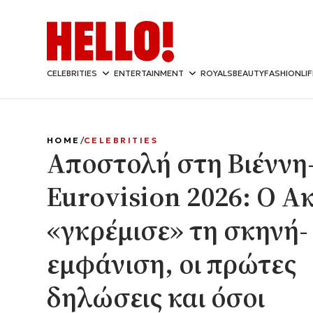
CELEBRITIES
ENTERTAINMENT
ROYALS
BEAUTY
FASHION
LI
HOME
CELEBRITIES
Αποστολή στη Βιέννη
Eurovision 2026: Ο Α
«γκρέμισε» τη σκηνή-
εμφάνιση, οι πρώτες
δηλώσεις και όσοι