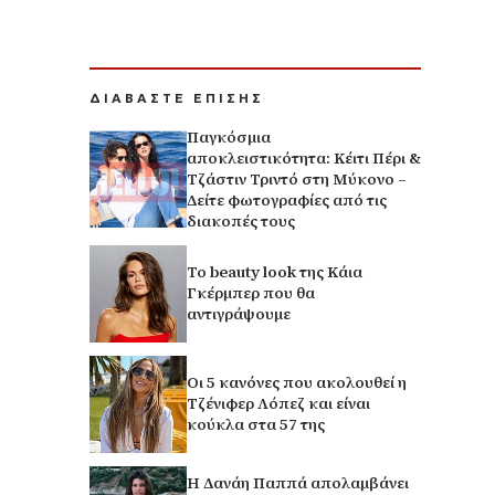
ΔΙΑΒΑΣΤΕ ΕΠΙΣΗΣ
Παγκόσμια
αποκλειστικότητα: Κέιτι Πέρι &
Τζάστιν Τριντό στη Μύκονο –
Δείτε φωτογραφίες από τις
διακοπές τους
Το beauty look της Κάια
Γκέρμπερ που θα
αντιγράψουμε
Οι 5 κανόνες που ακολουθεί η
Τζένιφερ Λόπεζ και είναι
κούκλα στα 57 της
Η Δανάη Παππά απολαμβάνει