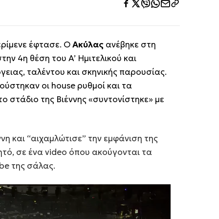
ερίμενε έφτασε. Ο
Ακύλας
ανέβηκε στη
την 4η θέση του Α’ Ημιτελικού και
ειας, ταλέντου και σκηνικής παρουσίας.
ύστηκαν οι house ρυθμοί και τα
 το στάδιο της Βιέννης «συντονίστηκε» με
ννη και “αιχαμλώτισε” την εμφάνιση της
νητό, σε ένα video όπου ακούγονται τα
be της σάλας.