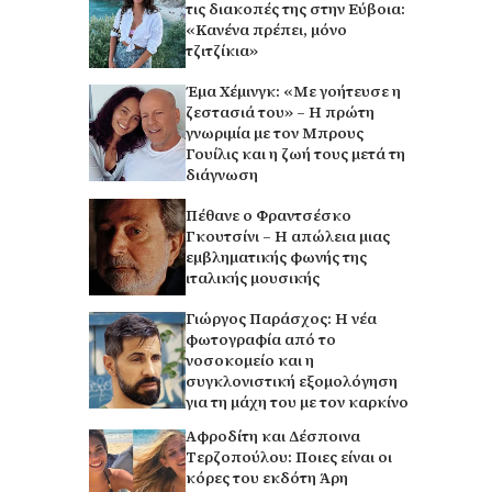
τις διακοπές της στην Εύβοια:
«Κανένα πρέπει, μόνο
τζιτζίκια»
Έμα Χέμινγκ: «Με γοήτευσε η
ζεστασιά του» – Η πρώτη
γνωριμία με τον Μπρους
Γουίλις και η ζωή τους μετά τη
διάγνωση
Πέθανε ο Φραντσέσκο
Γκουτσίνι – Η απώλεια μιας
εμβληματικής φωνής της
ιταλικής μουσικής
Γιώργος Παράσχος: Η νέα
φωτογραφία από το
νοσοκομείο και η
συγκλονιστική εξομολόγηση
για τη μάχη του με τον καρκίνο
Αφροδίτη και Δέσποινα
Τερζοπούλου: Ποιες είναι οι
κόρες του εκδότη Άρη