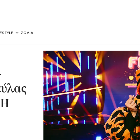
FESTYLE
ΖΩΔΙΑ
-
κύλας
 H