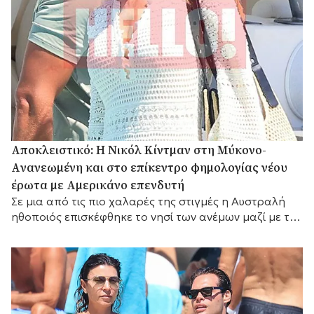
Αποκλειστικό: Η Νικόλ Κίντμαν στη Μύκονο-
Aνανεωμένη και στο επίκεντρο φημολογίας νέου
έρωτα με Αμερικάνο επενδυτή
Σε μια από τις πιο χαλαρές της στιγμές η Αυστραλή
ηθοποιός επισκέφθηκε το νησί των ανέμων μαζί με τη
Ζόε Σαλντάνα και τον σύζυγο αυτής, τον Ιταλό
καλλιτέχνη Μάρκο Περέγκο.