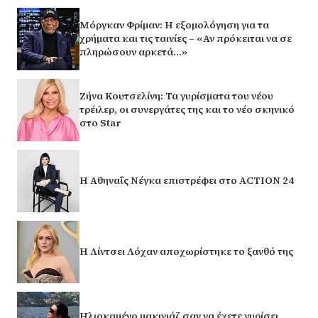
Μόργκαν Φρίμαν: Η εξομολόγηση για τα
χρήματα και τις ταινίες – «Αν πρόκειται να σε
πληρώσουν αρκετά…»
Ζήνα Κουτσελίνη: Τα γυρίσματα του νέου
τρέιλερ, οι συνεργάτες της και το νέο σκηνικό
στο Star
Η Αθηναΐς Νέγκα επιστρέφει στο ACTION 24
Η Λίντσει Λόχαν αποχωρίστηκε το ξανθό της
Ηλιοκαμένο μακιγιάζ σαν να έχετε γυρίσει