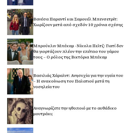
Βανέσα Παραντί και Σαμουέλ Μπενσετρίτ:
Χωρίζουν μετά από σχεδόν 10 χρόνια σχέσης
Μπρούκλιν Μπέκαμ -Νίκολα Πελτζ: Γιατί δεν
θα γιορτάζουν πλέον την επέτειο του γάμου
τους – Ο ρόλος της Βικτόρια Μπέκαμ
Βασιλιάς Χάραλντ: Ανησυχία για την υγεία του
– Η ανακοίνωση του Παλατιού μετά τη
νοσηλεία του
Αναγνωρίζετε την ηθοποιό με το αυθάδικο
μουτράκι;