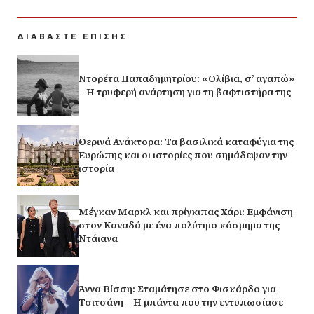
ΔΙΑΒΑΣΤΕ ΕΠΙΣΗΣ
Ντορέτα Παπαδημητρίου: «Ολίβια, σ’ αγαπώ»
– Η τρυφερή ανάρτηση για τη βαφτιστήρα της
Θερινά Ανάκτορα: Τα βασιλικά καταφύγια της
Ευρώπης και οι ιστορίες που σημάδεψαν την
ιστορία
Μέγκαν Μαρκλ και πρίγκιπας Χάρι: Εμφάνιση
στον Καναδά με ένα πολύτιμο κόσμημα της
Ντάιανα
Άννα Βίσση: Σταμάτησε στο Φισκάρδο για
Τσιτσάνη – Η μπάντα που την εντυπωσίασε