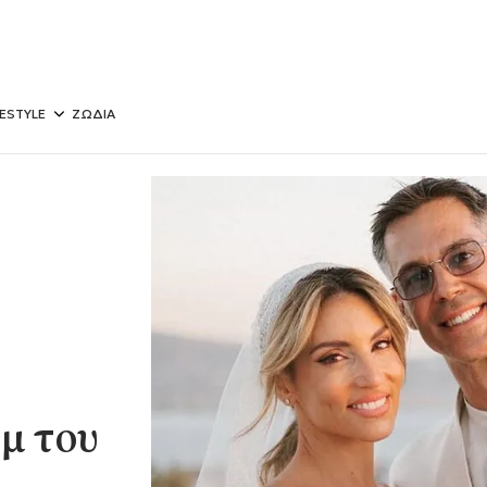
FESTYLE
ΖΩΔΙΑ
μ του