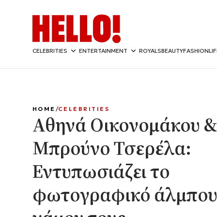
CELEBRITIES
ENTERTAINMENT
ROYALS
BEAUTY
FASHION
LI
HOME
CELEBRITIES
Αθηνά Οικονομάκου &
Μπρούνο Τσερέλα:
Εντυπωσιάζει το
φωτογραφικό άλμπου