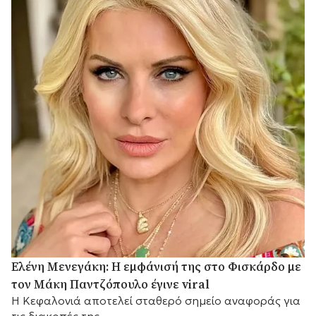
Ελένη Μενεγάκη: Η εμφάνισή της στο Φισκάρδο με
τον Μάκη Παντζόπουλο έγινε viral
Η Κεφαλονιά αποτελεί σταθερό σημείο αναφοράς για
τις διακοπές της.