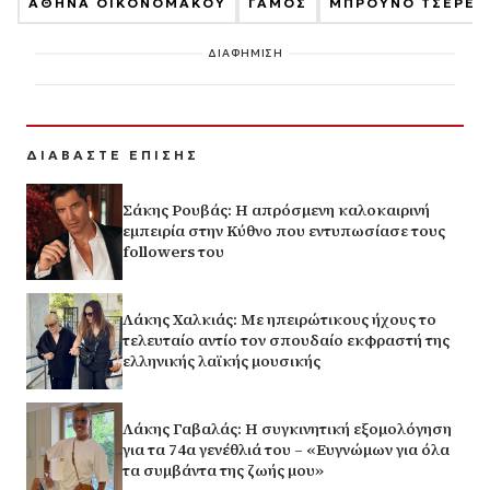
ΑΘΗΝΑ ΟΙΚΟΝΟΜΑΚΟΥ
ΓΑΜΟΣ
ΜΠΡΟΥΝΟ ΤΣΕΡΕΛ
ΔΙΑΦΗΜΙΣΗ
ΔΙΑΒΑΣΤΕ ΕΠΙΣΗΣ
Σάκης Ρουβάς: Η απρόσμενη καλοκαιρινή
εμπειρία στην Κύθνο που εντυπωσίασε τους
followers του
Λάκης Χαλκιάς: Με ηπειρώτικους ήχους το
τελευταίο αντίο τον σπουδαίο εκφραστή της
ελληνικής λαϊκής μουσικής
Λάκης Γαβαλάς: Η συγκινητική εξομολόγηση
για τα 74α γενέθλιά του – «Ευγνώμων για όλα
τα συμβάντα της ζωής μου»