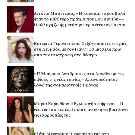
Αντόνιο Μπαντέρας: «Η καρδιακή προσβολή
ήταν το καλύτερο πράγμα που μου συνέβη» –
Η αλλαγή ζωής μετά την περιπέτεια υγείας του
Κατερίνα Γερονικολού: Οι ξέγνοιαστες στιγμές
στη Λευκάδα με τον Γιάννη Τσιμιτσέλη πριν
από την επιστροφή στο θέατρο
«Η Μούμια»: Αντιδράσεις στο Λονδίνο με τις
αφίσες της νέας ταινίας – Απαγορεύτηκαν
λόγω της σοκαριστικής εικόνας
Μαρία Κορινθίου: «Έχω πατήσει φρένο» – Η
νέα ζωή που επέλεξε και η ανάγκη να βρει ξανά
τις ισορροπίες της
Ελένη Μενεγάκη: Η εμφάνισή της στο