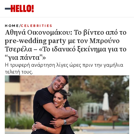
HOME
CELEBRITIES
Αθηνά Οικονομάκου: Το βίντεο από το
pre-wedding party με τον Μπρούνο
Τσερέλα – «Το ιδανικό ξεκίνημα για το
“για πάντα”»
Η τρυφερή ανάρτηση λίγες ώρες πριν την γαμήλια
τελετή τους.