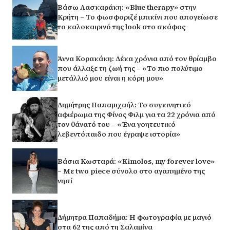
Βάσω Λασκαράκη: «Blue therapy» στην
Κρήτη – Το φωσφοριζέ μπικίνι που απογείωσε
το καλοκαιρινό της look στο σκάφος
Άννα Κορακάκη: Δέκα χρόνια από τον θρίαμβο
που άλλαξε τη ζωή της – «Το πιο πολύτιμο
μετάλλιό μου είναι η κόρη μου»
Δημήτρης Παπαμιχαήλ: Το συγκινητικό
αφιέρωμα της Φίνος Φιλμ για τα 22 χρόνια από
τον θάνατό του – «Ένα γοητευτικό
λεβεντόπαιδο που έγραψε ιστορία»
Βάσια Κωσταρά: «Kimolos, my forever love»
– Με two piece σύνολο στο αγαπημένο της
νησί
Δήμητρα Παπαδήμα: Η φωτογραφία με μαγιό
στα 62 της από τη Σαλαμίνα