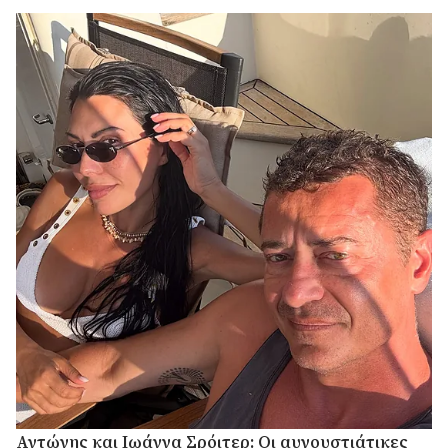
Αντώνης και Ιωάννα Σρόιτερ: Οι αυγουστιάτικες