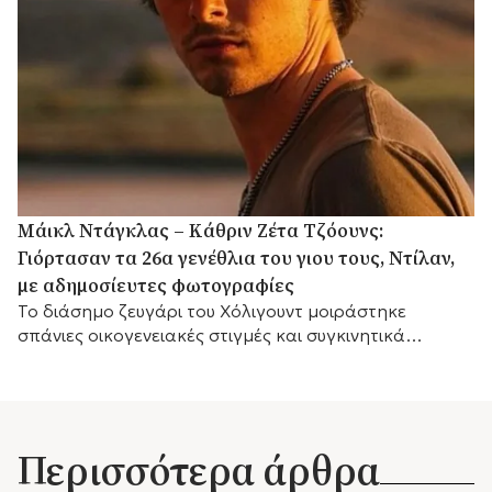
Μάικλ Ντάγκλας – Κάθριν Ζέτα Τζόουνς:
Γιόρτασαν τα 26α γενέθλια του γιου τους, Ντίλαν,
με αδημοσίευτες φωτογραφίες
Το διάσημο ζευγάρι του Χόλιγουντ μοιράστηκε
σπάνιες οικογενειακές στιγμές και συγκινητικά
αισθήματα, με τη μικρή του αδελφή Κάρις να
προσθέτει τις δικές της θερμές ευχές.
Περισσότερα άρθρα