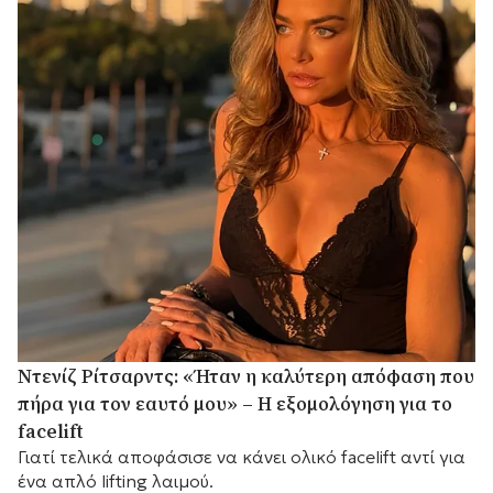
Ντενίζ Ρίτσαρντς: «Ήταν η καλύτερη απόφαση που
πήρα για τον εαυτό μου» – Η εξομολόγηση για το
facelift
Γιατί τελικά αποφάσισε να κάνει ολικό facelift αντί για
ένα απλό lifting λαιμού.