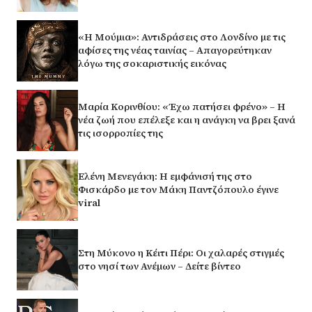
«Η Μούμια»: Αντιδράσεις στο Λονδίνο με τις
αφίσες της νέας ταινίας – Απαγορεύτηκαν
λόγω της σοκαριστικής εικόνας
Μαρία Κορινθίου: «Έχω πατήσει φρένο» – Η
νέα ζωή που επέλεξε και η ανάγκη να βρει ξανά
τις ισορροπίες της
Ελένη Μενεγάκη: Η εμφάνισή της στο
Φισκάρδο με τον Μάκη Παντζόπουλο έγινε
viral
Στη Μύκονο η Κέιτι Πέρι: Οι χαλαρές στιγμές
στο νησί των Ανέμων – Δείτε βίντεο