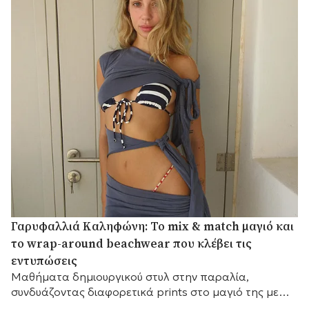
Γαρυφαλλιά Καληφώνη: Το mix & match μαγιό και
το wrap-around beachwear που κλέβει τις
εντυπώσεις
Mαθήματα δημιουργικού στυλ στην παραλία,
συνδυάζοντας διαφορετικά prints στο μαγιό της με
ένα εντυπωσιακό draped κάλυμμα.