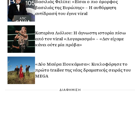
Βασιλιάς Φελίπε: «Είσαι ο πιο όμορφος
βασιλιάς της Ευρώπης» – Η αυθόρμητη
αντίδρασή του έγινε viral
Κατερίνα Λιόλιου: Η άγνωστη ιστορία πίσω
από τον viral «Λογαριασμό» – «Δεν είχαμε
κάνει ούτε μία πρόβα»
«Δύο Μαύρα Πουκάμισα»: Κυκλοφόρησε το
πρώτο trailer της νέας δραματικής σειράς του
MEGA
ΔΙΑΦΗΜΙΣΗ