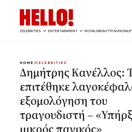
CELEBRITIES
ENTERTAINMENT
ROYALS
BEAUTY
FASHION
LI
HOME
CELEBRITIES
Δημήτρης Κανέλλος: 
επιτέθηκε λαγοκέφαλ
εξομολόγηση του
τραγουδιστή – «Υπήρξ
μικρός πανικός»