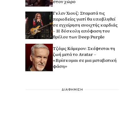
στον χώρο
Γκλεν Χιουζ: Σταματά τις
περιοδείες γιατί θα υποβληθεί
σε εγχείρηση ανοιχτής καρδιάς
– Η δύσκολη απόφαση του
θρύλου των Deep Purple
Τζέιμς Κάμερον: Σκέφτεται τη
ζωή μετά το Avatar –
«Βρίσκομαι σε μια μεταβατική
φάση»
ΔΙΑΦΗΜΙΣΗ