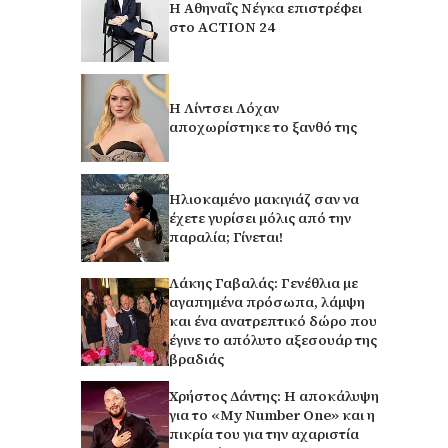
Η Αθηναΐς Νέγκα επιστρέφει
στο ACTION 24
Η Λίντσει Λόχαν
αποχωρίστηκε το ξανθό της
Ηλιοκαμένο μακιγιάζ σαν να
έχετε γυρίσει μόλις από την
παραλία; Γίνεται!
Λάκης Γαβαλάς: Γενέθλια με
αγαπημένα πρόσωπα, λάμψη
και ένα ανατρεπτικό δώρο που
έγινε το απόλυτο αξεσουάρ της
βραδιάς
Χρήστος Δάντης: Η αποκάλυψη
για το «My Number One» και η
πικρία του για την αχαριστία