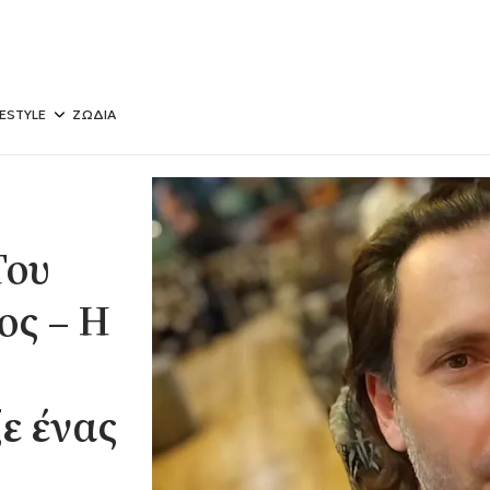
FESTYLE
ΖΩΔΙΑ
Του
ος – Η
ε ένας