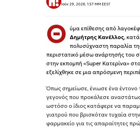
Ιούν 29, 2026, 1:57 ΜΜ EEST
Θ
ύμα επίθεσης από λαγοκέφ
Δημήτρης Κανέλλος
, κατ
πολυσύχναστη παραλία της
περιστατικό μέσω ανάρτησής του στα
στην εκπομπή «Super Κατερίνα» στ
εξελίχθηκε σε μια απρόσμενη περιπέ
Όπως σημείωσε, ένιωσε ένα έντονο 
γεγονός που προκάλεσε αναστάτωση
ωστόσο ο ίδιος κατάφερε να παραμε
γιατρού που βρισκόταν τυχαία στην 
φαρμακείο για τις απαραίτητες πρώ