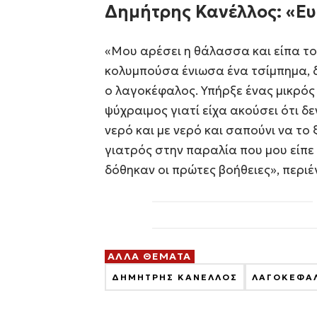
Δημήτρης Κανέλλος: «Ε
«Μου αρέσει η θάλασσα και είπα το
κολυμπoύσα ένιωσα ένα τσίμπημα, δ
ο λαγοκέφαλος. Υπήρξε ένας μικρός
ψύχραιμος γιατί είχα ακούσει ότι δ
νερό και με νερό και σαπούνι να το 
γιατρός στην παραλία που μου είπε
δόθηκαν οι πρώτες βοήθειες», περι
ΑΛΛΑ ΘΕΜΑΤΑ
ΔΗΜΗΤΡΗΣ ΚΑΝΕΛΛΟΣ
ΛΑΓΟΚΕΦΑ