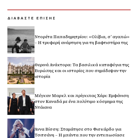
ΔΙΑΒΑΣΤΕ ΕΠΙΣΗΣ
Ντορέτα Παπαδημητρίου: «Ολίβια, σ’ αγαπώ»
– Η τρυφερή ανάρτηση για τη βαφτιστήρα της
Θερινά Ανάκτορα: Τα βασιλικά καταφύγια της
Ευρώπης και οι ιστορίες που σημάδεψαν την
ιστορία
Μέγκαν Μαρκλ και πρίγκιπας Χάρι: Εμφάνιση
στον Καναδά με ένα πολύτιμο κόσμημα της
Ντάιανα
Άννα Βίσση: Σταμάτησε στο Φισκάρδο για
Τσιτσάνη – Η μπάντα που την εντυπωσίασε