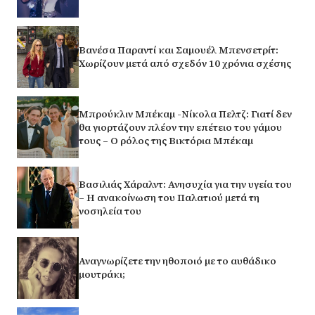
Βανέσα Παραντί και Σαμουέλ Μπενσετρίτ:
Χωρίζουν μετά από σχεδόν 10 χρόνια σχέσης
Μπρούκλιν Μπέκαμ -Νίκολα Πελτζ: Γιατί δεν
θα γιορτάζουν πλέον την επέτειο του γάμου
τους – Ο ρόλος της Βικτόρια Μπέκαμ
Βασιλιάς Χάραλντ: Ανησυχία για την υγεία του
– Η ανακοίνωση του Παλατιού μετά τη
νοσηλεία του
Αναγνωρίζετε την ηθοποιό με το αυθάδικο
μουτράκι;