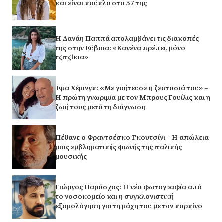
και είναι κούκλα στα 57 της
Η Δανάη Παππά απολαμβάνει τις διακοπές
της στην Εύβοια: «Κανένα πρέπει, μόνο
τζιτζίκια»
Έμα Χέμινγκ: «Με γοήτευσε η ζεστασιά του» –
Η πρώτη γνωριμία με τον Μπρους Γουίλις και η
ζωή τους μετά τη διάγνωση
Πέθανε ο Φραντσέσκο Γκουτσίνι – Η απώλεια
μιας εμβληματικής φωνής της ιταλικής
μουσικής
Γιώργος Παράσχος: Η νέα φωτογραφία από
το νοσοκομείο και η συγκλονιστική
εξομολόγηση για τη μάχη του με τον καρκίνο