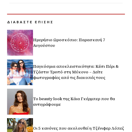
ΔΙΑΒΑΣΤΕ ΕΠΙΣΗΣ
Ημερήσιο Ωροσκόπιο: Παρασκευή 7
Αυγούστου
Παγκόσμια αποκλειστικότητα: Κέιτι Πέρι &
Τζάστιν Τριντό στη Μύκονο – Δείτε
φωτογραφίες από τις διακοπές τους
Το beauty look της Κάια Γκέρμπερ που θα
αντιγράψουμε
Οι 5 κανόνες που ακολουθεί η Τζένιφερ Λόπεζ