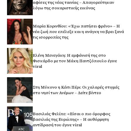
αφίσες της νέας ταινίας – Απαγορεύτηκαν
λόγω της σοκαριστικής εικόνας
Μαρία Κορινθίου: «Έχω πατήσει φρένο» – Η
νέα ζωή που επέλεξε και η ανάγκη να βρει ξανά
τις ισορροπίες της
Ελένη Μενεγάκη: Η εμφάνισή της στο
Φισκάρδο με τον Μάκη Παντζόπουλο έγινε
viral
Στη Μύκονο η Κέιτι Πέρι: Οι χαλαρές στιγμές
στο νησί των Ανέμων – Δείτε βίντεο
Βασιλιάς Φελίπε: «Είσαι ο πιο όμορφος
βασιλιάς της Ευρώπης» – Η αυθόρμητη
αντίδρασή του έγινε viral