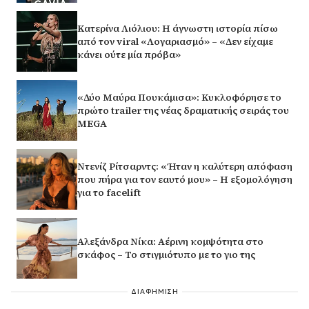
Κατερίνα Λιόλιου: Η άγνωστη ιστορία πίσω
από τον viral «Λογαριασμό» – «Δεν είχαμε
κάνει ούτε μία πρόβα»
«Δύο Μαύρα Πουκάμισα»: Κυκλοφόρησε το
πρώτο trailer της νέας δραματικής σειράς του
MEGA
Ντενίζ Ρίτσαρντς: «Ήταν η καλύτερη απόφαση
που πήρα για τον εαυτό μου» – Η εξομολόγηση
για το facelift
Αλεξάνδρα Νίκα: Αέρινη κομψότητα στο
σκάφος – Το στιγμιότυπο με το γιο της
ΔΙΑΦΗΜΙΣΗ