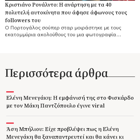
Κριστιάνο Ρονάλντο: Η ανάρτηση με τα 40
πολυτελή αυτοκίνητα που άφησε άφωνους τους
followers του
Ο Πορτογάλος σούπερ σταρ μοιράστηκε με τους
εκατομμύρια ακολούθους του μια φωτογραφία
μπροστά σε μέρος της εντυπωσιακής συλλογής του, η
οποία περιλαμβάνει Ferrari, Bugatti, McLaren και
Mercedes, γράφοντας χαρακτηριστικά: «Τα παιχνίδια
μου».
Περισσότερα άρθρα
Ελένη Μενεγάκη: Η εμφάνισή της στο Φισκάρδο
με τον Μάκη Παντζόπουλο έγινε viral
Άση Μπήλιου: Είχε προβλέψει πως η Ελένη
Μενεγάκη θα ξαναπαντρευτεί και θα κάνει κι