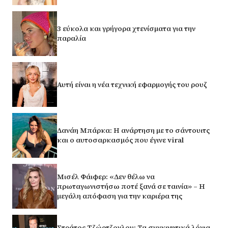
3 εύκολα και γρήγορα χτενίσματα για την
παραλία
Αυτή είναι η νέα τεχνική εφαρμογής του ρουζ
Δανάη Μπάρκα: Η ανάρτηση με το σάντουιτς
και ο αυτοσαρκασμός που έγινε viral
Μισέλ Φάιφερ: «Δεν θέλω να
πρωταγωνιστήσω ποτέ ξανά σε ταινία» – Η
μεγάλη απόφαση για την καριέρα της
Στράτος Τζώρτζογλου: Τα συγκινητικά λόγια