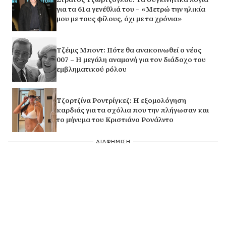
για τα 61α γενέθλιά του – «Μετρώ την ηλικία
μου με τους φίλους, όχι με τα χρόνια»
Τζέιμς Μποντ: Πότε θα ανακοινωθεί ο νέος
007 – Η μεγάλη αναμονή για τον διάδοχο του
εμβληματικού ρόλου
Τζορτζίνα Ροντρίγκεζ: Η εξομολόγηση
καρδιάς για τα σχόλια που την πλήγωσαν και
το μήνυμα του Κριστιάνο Ρονάλντο
ΔΙΑΦΗΜΙΣΗ