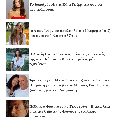
Το beauty look της Κάια Γκέρμπερ που θα
αντιγράψουμε
Οι 5 κανόνες που ακολουθεί η Τζένιφερ Λόπεζ
και είναι κούκλα στα 57 της
Η Δανάη Παππά απολαμβάνει τις διακοπές
της στην Εύβοια: «Κανένα πρέπει, μόνο
τζιτζίκια»
Έμα Χέμινγκ: «Με γοήτευσε η ζεστασιά του» –
Η πρώτη γνωριμία με τον Μπρους Γουίλις και η
ζωή τους μετά τη διάγνωση
Πέθανε ο Φραντσέσκο Γκουτσίνι – Η απώλεια
μιας εμβληματικής φωνής της ιταλικής
μουσικής