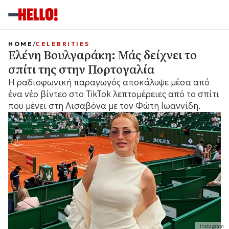
HOME
CELEBRITIES
Ελένη Βουλγαράκη: Μάς δείχνει το
σπίτι της στην Πορτογαλία
Η ραδιοφωνική παραγωγός αποκάλυψε μέσα από
ένα νέο βίντεο στο TikTok λεπτομέρειες από το σπίτι
που μένει στη Λισαβόνα με τον Φώτη Ιωαννίδη.
Instagram