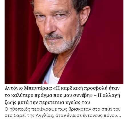
Αντόνιο Μπαντέρας: «Η καρδιακή προσβολή ήταν
το καλύτερο πράγμα που μου συνέβη» – Η αλλαγή
ζωής μετά την περιπέτεια υγείας του
Ο ηθοποιός περιέγραψε πως βρισκόταν στο σπίτι του
στο Σάρεϊ της Αγγλίας, όταν ένιωσε έντονους πόνους
στο στήθος.