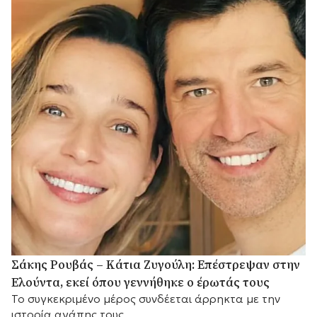
Σάκης Ρουβάς – Κάτια Ζυγούλη: Επέστρεψαν στην
Ελούντα, εκεί όπου γεννήθηκε ο έρωτάς τους
Το συγκεκριμένο μέρος συνδέεται άρρηκτα με την
ιστορία αγάπης τους.