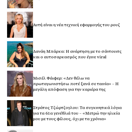
Αυτή είναι η νέα τεχνική εφαρμογής του ρουζ
Δανάη Μπάρκα: Η ανάρτηση με το σάντουιτς
και ο αυτοσαρκασμός που έγινε viral
Μισέλ Φάιφερ: «Δεν θέλω να
πρωταγωνιστήσω ποτέ ξανά σε ταινία» – Η
μεγάλη απόφαση για την καριέρα της
Στράτος Τζώρτζογλου: Τα συγκινητικά λόγια
για τα 61α γενέθλιά του – «Μετρώ την ηλικία
μου με τους φίλους, όχι με τα χρόνια»