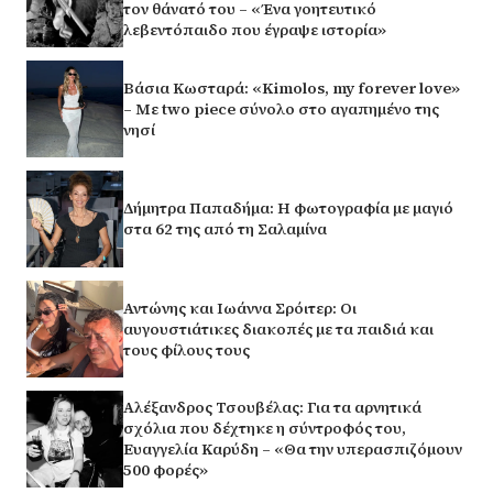
τον θάνατό του – «Ένα γοητευτικό
λεβεντόπαιδο που έγραψε ιστορία»
Βάσια Κωσταρά: «Kimolos, my forever love»
– Με two piece σύνολο στο αγαπημένο της
νησί
Δήμητρα Παπαδήμα: Η φωτογραφία με μαγιό
στα 62 της από τη Σαλαμίνα
Αντώνης και Ιωάννα Σρόιτερ: Οι
αυγουστιάτικες διακοπές με τα παιδιά και
τους φίλους τους
Αλέξανδρος Τσουβέλας: Για τα αρνητικά
σχόλια που δέχτηκε η σύντροφός του,
Ευαγγελία Καρύδη – «Θα την υπερασπιζόμουν
500 φορές»