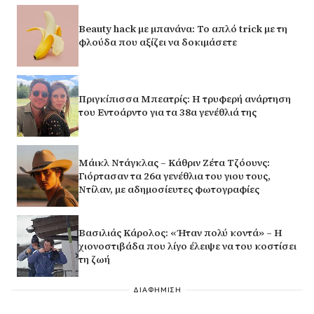
Beauty hack με μπανάνα: Το απλό trick με τη
φλούδα που αξίζει να δοκιμάσετε
Πριγκίπισσα Μπεατρίς: Η τρυφερή ανάρτηση
του Εντοάρντο για τα 38α γενέθλιά της
Μάικλ Ντάγκλας – Κάθριν Ζέτα Τζόουνς:
Γιόρτασαν τα 26α γενέθλια του γιου τους,
Ντίλαν, με αδημοσίευτες φωτογραφίες
Βασιλιάς Κάρολος: «Ήταν πολύ κοντά» – Η
χιονοστιβάδα που λίγο έλειψε να του κοστίσει
τη ζωή
ΔΙΑΦΗΜΙΣΗ