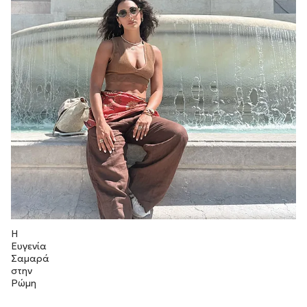
Η
Ευγενία
Σαμαρά
στην
Ρώμη