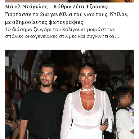
Μάικλ Ντάγκλας – Κάθριν Ζέτα Τζόουνς:
Γιόρτασαν τα 26α γενέθλια του γιου τους, Ντίλαν,
με αδημοσίευτες φωτογραφίες
Το διάσημο ζευγάρι του Χόλιγουντ μοιράστηκε
σπάνιες οικογενειακές στιγμές και συγκινητικά
αισθήματα, με τη μικρή του αδελφή Κάρις να
προσθέτει τις δικές της θερμές ευχές.