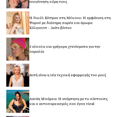
νεογέννητη κόρη τους
H Νικόλ Κίντμαν στη Μύκονο: Η εμφάνιση στη
Ψαρού με διάσημη παρέα και άρωμα
Χόλιγουντ – Δείτε βίντεο
3 εύκολα και γρήγορα χτενίσματα για την
παραλία
Αυτή είναι η νέα τεχνική εφαρμογής του ρουζ
Δανάη Μπάρκα: Η ανάρτηση με το σάντουιτς
και ο αυτοσαρκασμός που έγινε viral