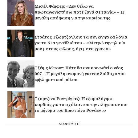
Μισέλ Φάιφερ: «Δεν θέλω να
πρωταγωνιστήσω ποτέ ξανά σε ταινία» – Η
μεγάλη απόφαση για την καριέρα της
Στράτος Τζώρτζογλου: Τα συγκινητικά λόγια
για τα 61α γενέθλιά του – «Μετρώ την ηλικία
μου με τους φίλους, όχι με τα χρόνια»
Τζέιμς Μποντ: Πότε θα ανακοινωθεί ο νέος
007 – Η μεγάλη αναμονή για τον διάδοχο του
εμβληματικού ρόλου
Τζορτζίνα Ροντρίγκεζ: Η εξομολόγηση
καρδιάς για τα σχόλια που την πλήγωσαν και
το μήνυμα του Κριστιάνο Ρονάλντο
ΔΙΑΦΗΜΙΣΗ