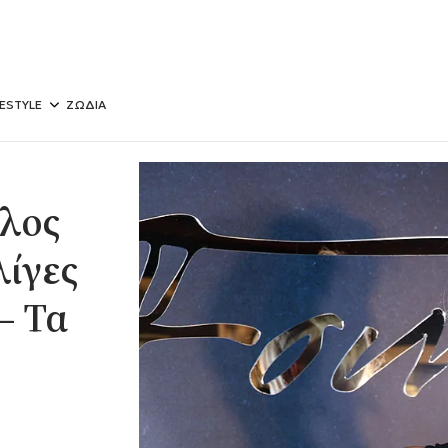
FESTYLE
ΖΩΔΙΑ
ελος
λίγες
– Τα