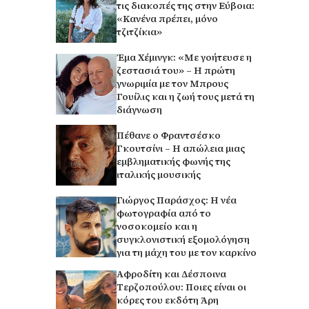
τις διακοπές της στην Εύβοια:
«Κανένα πρέπει, μόνο
τζιτζίκια»
Έμα Χέμινγκ: «Με γοήτευσε η
ζεστασιά του» – Η πρώτη
γνωριμία με τον Μπρους
Γουίλις και η ζωή τους μετά τη
διάγνωση
Πέθανε ο Φραντσέσκο
Γκουτσίνι – Η απώλεια μιας
εμβληματικής φωνής της
ιταλικής μουσικής
Γιώργος Παράσχος: Η νέα
φωτογραφία από το
νοσοκομείο και η
συγκλονιστική εξομολόγηση
για τη μάχη του με τον καρκίνο
Αφροδίτη και Δέσποινα
Τερζοπούλου: Ποιες είναι οι
κόρες του εκδότη Άρη