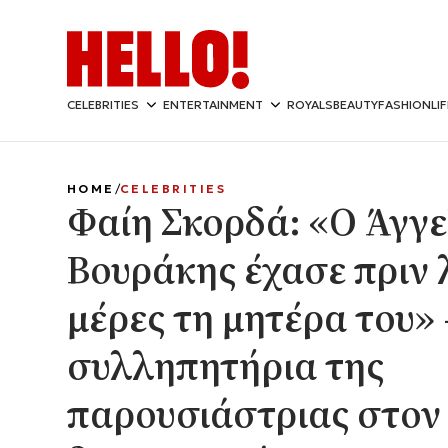
CELEBRITIES
ENTERTAINMENT
ROYALS
BEAUTY
FASHION
LI
HOME
CELEBRITIES
Φαίη Σκορδά: «Ο Άγγ
Βουράκης έχασε πριν 
μέρες τη μητέρα του» 
συλληπητήρια της
παρουσιάστριας στον