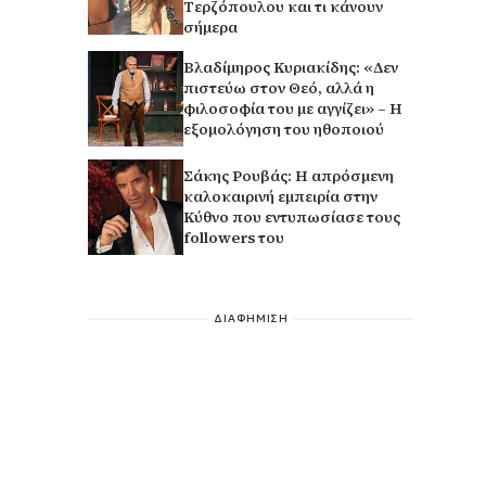
Τερζόπουλου και τι κάνουν
σήμερα
Βλαδίμηρος Κυριακίδης: «Δεν
πιστεύω στον Θεό, αλλά η
φιλοσοφία του με αγγίζει» – Η
εξομολόγηση του ηθοποιού
Σάκης Ρουβάς: Η απρόσμενη
καλοκαιρινή εμπειρία στην
Κύθνο που εντυπωσίασε τους
followers του
ΔΙΑΦΗΜΙΣΗ