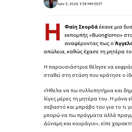
Ιούν 3, 2026, 5:58 ΜΜ EEST
Η
Φαίη Σκορδά
έκανε μια δυ
εκπομπής «Buongiorno» στο
αναφέροντας πως ο
Άγγελ
απώλεια, καθώς έχασε τη μητέρα το
Η παρουσιάστρια θέλησε να εκφράσ
σταθεί στη στάση που κράτησε ο ίδ
«Ήθελα να πω συλλυπητήρια και δη
λίγες μέρες τη μητέρα του. Η μάνα ε
σεβαστό και μπράβο του για το τι γι
μπορώ να πω πράγματα αλλά πραγμα
Δύναμη και κουράγιο», είπε χαρακτ