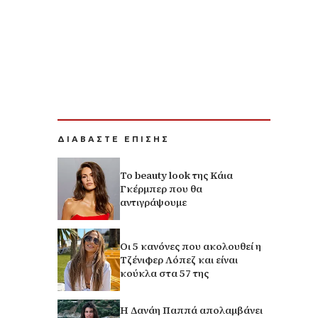
ΔΙΑΒΑΣΤΕ ΕΠΙΣΗΣ
Το beauty look της Κάια
Γκέρμπερ που θα
αντιγράψουμε
Οι 5 κανόνες που ακολουθεί η
Τζένιφερ Λόπεζ και είναι
κούκλα στα 57 της
Η Δανάη Παππά απολαμβάνει