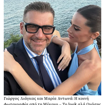
Γιώργος Λιάγκας και Μαρία Αντωνά: Η κοινή
φωτογραφία από τη Μύκονο – Το look αλά Ωνάσης