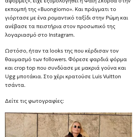
αφορμές», είχε εξομολογηθεί η Φαίη Σκορδά στην
εκπομπή της «Buongiorno». Και πράγματι το
γιόρτασε με ένα ρομαντικό ταξίδι στην Ρώμη και
ανέβασε τα πειστήρια στον προσωπικό της
λογαριασμό στο Instagram.
Ωστόσο, ήταν τα looks της που κέρδισαν τον
θαυμασμό των followers. Φόρεσε φαρδιά φόρμα
και crop top που συνδύασε με μακριά γούνα και
Ugg μποτάκια. Στο χέρι κρατούσε Luis Vuitton
τσάντα.
Δείτε τις φωτογραφίες: