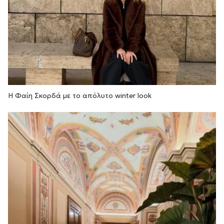
Η Φαίη Σκορδά με το απόλυτο winter look