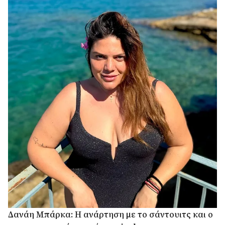
Δανάη Μπάρκα: Η ανάρτηση με το σάντουιτς και ο