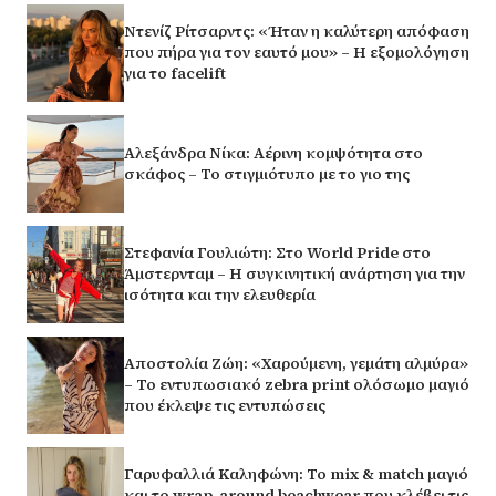
Ντενίζ Ρίτσαρντς: «Ήταν η καλύτερη απόφαση
που πήρα για τον εαυτό μου» – Η εξομολόγηση
για το facelift
Αλεξάνδρα Νίκα: Αέρινη κομψότητα στο
σκάφος – Το στιγμιότυπο με το γιο της
Στεφανία Γουλιώτη: Στο World Pride στο
Άμστερνταμ – Η συγκινητική ανάρτηση για την
ισότητα και την ελευθερία
Αποστολία Ζώη: «Χαρούμενη, γεμάτη αλμύρα»
– Το εντυπωσιακό zebra print ολόσωμο μαγιό
που έκλεψε τις εντυπώσεις
Γαρυφαλλιά Καληφώνη: Το mix & match μαγιό
και το wrap-around beachwear που κλέβει τις