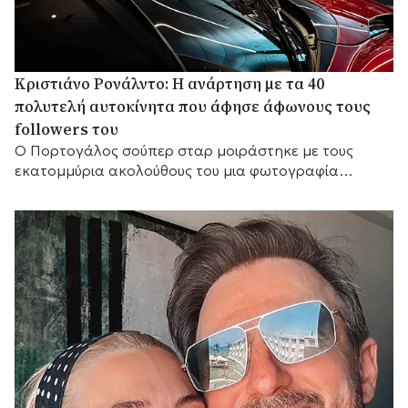
Κριστιάνο Ρονάλντο: Η ανάρτηση με τα 40
πολυτελή αυτοκίνητα που άφησε άφωνους τους
followers του
Ο Πορτογάλος σούπερ σταρ μοιράστηκε με τους
εκατομμύρια ακολούθους του μια φωτογραφία
μπροστά σε μέρος της εντυπωσιακής συλλογής του, η
οποία περιλαμβάνει Ferrari, Bugatti, McLaren και
Mercedes, γράφοντας χαρακτηριστικά: «Τα παιχνίδια
μου».