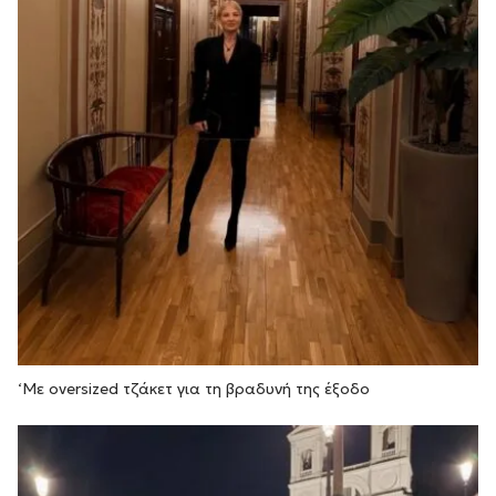
‘Με oversized τζάκετ για τη βραδυνή της έξοδο