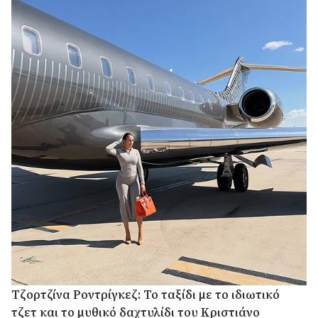
Τζορτζίνα Ροντρίγκεζ: Το ταξίδι με το ιδιωτικό
τζετ και το μυθικό δαχτυλίδι του Κριστιάνο