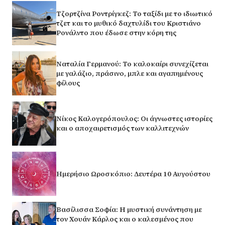
Τζορτζίνα Ροντρίγκεζ: Το ταξίδι με το ιδιωτικό
τζετ και το μυθικό δαχτυλίδι του Κριστιάνο
Ρονάλντο που έδωσε στην κόρη της
Ναταλία Γερμανού: Το καλοκαίρι συνεχίζεται
με γαλάζιο, πράσινο, μπλε και αγαπημένους
φίλους
Νίκος Καλογερόπουλος: Οι άγνωστες ιστορίες
και ο αποχαιρετισμός των καλλιτεχνών
Ημερήσιο Ωροσκόπιο: Δευτέρα 10 Αυγούστου
Βασίλισσα Σοφία: H μυστική συνάντηση με
τον Χουάν Κάρλος και ο καλεσμένος που