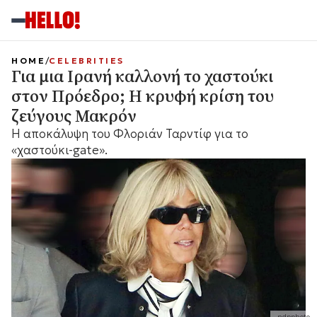
HOME
CELEBRITIES
Για μια Ιρανή καλλονή το χαστούκι
στον Πρόεδρο; Η κρυφή κρίση του
ζεύγους Μακρόν
Η αποκάλυψη του Φλοριάν Ταρντίφ για το
«χαστούκι-gate».
ndpphoto