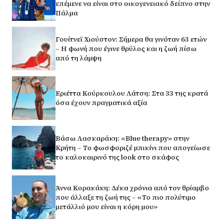
επέμενε να είναι στο οικογενειακό δείπνο στην
Πάλμα
Γουίτνεϊ Χιούστον: Σήμερα θα γινόταν 63 ετών
– Η φωνή που έγινε θρύλος και η ζωή πίσω
από τη λάμψη
Εριέττα Κούρκουλου Λάτση: Στα 33 της κρατά
όσα έχουν πραγματικά αξία
Βάσω Λασκαράκη: «Blue therapy» στην
Κρήτη – Το φωσφοριζέ μπικίνι που απογείωσε
το καλοκαιρινό της look στο σκάφος
Άννα Κορακάκη: Δέκα χρόνια από τον θρίαμβο
που άλλαξε τη ζωή της – «Το πιο πολύτιμο
μετάλλιό μου είναι η κόρη μου»