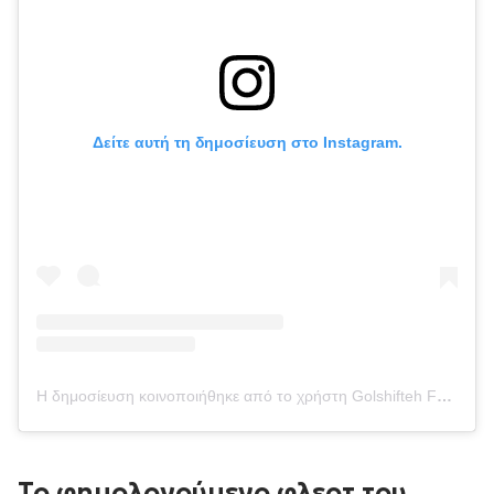
Δείτε αυτή τη δημοσίευση στο Instagram.
Η δημοσίευση κοινοποιήθηκε από το χρήστη Golshifteh Farahani (@golfarahani)
Το φημολογούμενο φλερτ του