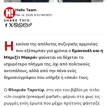
Hello Team
Μάι 14, 2026, 8:32 ΠΜ EEST
SHARE THIS:
Η
εικόνα της απόλυτης συζυγικής αρμονίας
που εξέπεμπαν για χρόνια ο
Εμανουέλ και η
Μπριζίτ Μακρό
ν φαίνεται να δέχεται το
ισχυρότερο πλήγμα της, όχι από πολιτικούς
αντιπάλους, αλλά από την πένα ενός
δημοσιογράφου που υπήρξε η «σκιά» τους.
Ο
Φλοριάν Ταρντίφ
, στο νέο του βιβλίο με τίτλο
«Un couple (presque) parfait»
, φέρνει στο φως τις
ρωγμές ενός έρωτα που μέχρι πρότινος φάνταζε