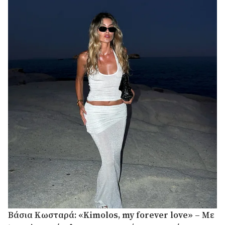
Βάσια Κωσταρά: «Kimolos, my forever love» – Με