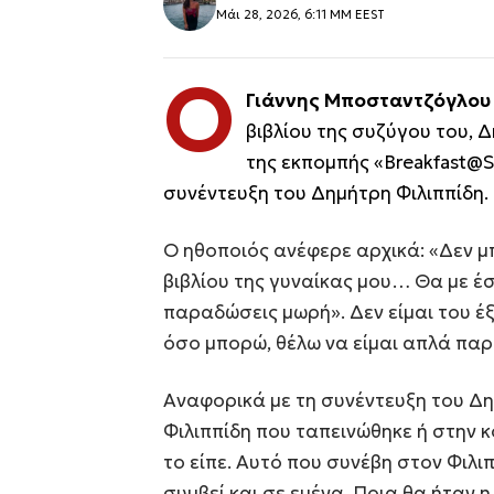
Μάι 28, 2026, 6:11 ΜΜ EEST
Ο
Γιάννης Μποσταντζόγλο
βιβλίου της συζύγου του, 
της εκπομπής «Breakfast@S
συνέντευξη του Δημήτρη Φιλιππίδη.
Ο ηθοποιός ανέφερε αρχικά: «Δεν 
βιβλίου της γυναίκας μου… Θα με έσκ
παραδώσεις μωρή». Δεν είμαι του έ
όσο μπορώ, θέλω να είμαι απλά πα
Αναφορικά με τη συνέντευξη του Δη
Φιλιππίδη που ταπεινώθηκε ή στην κ
το είπε. Αυτό που συνέβη στον Φιλ
συμβεί και σε εμένα. Ποια θα ήταν η