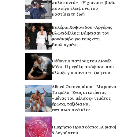
πολύ κοντά» – Η χιονοστιβάδα
που λίγο έλειψε να του
κοστίσει τη ζωή
Βαλέρια Χοψονίδου -Αργύρης
Βλωτιδέλλης: Βάφτισαν τον
μονάκριβο γιο τους στη
Βουλιαγμένη
Πέθανε ο πατέρας του Λιονέλ
Μέσι: Η μεγάλη απόφαση που
άλλαξε για πάντα τη ζωή του
Αθηνά Οικονομάκου -Μπρούνο
Τσερέλα: Ένας ατελείωτος
«μήνας του μέλιτος» γεμάτος
έρωτα, ταξίδια και
εντυπωσιακά κλικ
Ημερήσιο Ωροσκόπιο: Κυριακή
9 Αυγούστου