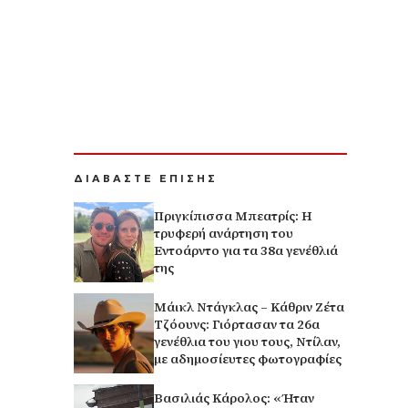
ΔΙΑΒΑΣΤΕ ΕΠΙΣΗΣ
Πριγκίπισσα Μπεατρίς: Η
τρυφερή ανάρτηση του
Εντοάρντο για τα 38α γενέθλιά
της
Μάικλ Ντάγκλας – Κάθριν Ζέτα
Τζόουνς: Γιόρτασαν τα 26α
γενέθλια του γιου τους, Ντίλαν,
με αδημοσίευτες φωτογραφίες
Βασιλιάς Κάρολος: «Ήταν