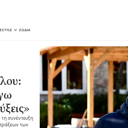
FESTYLE
ΖΩΔΙΑ
λου:
γω
ύξεις»
 τη συνέντευξη
 πράξεων των