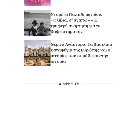
Ντορέτα Παπαδημητρίου:
«Ολίβια, σ’ αγαπώ» – Η
τρυφερή ανάρτηση για τη
βαφτιστήρα της
Θερινά Ανάκτορα: Τα βασιλικά
καταφύγια της Ευρώπης και οι
ιστορίες που σημάδεψαν την
ιστορία
ΔΙΑΦΗΜΙΣΗ