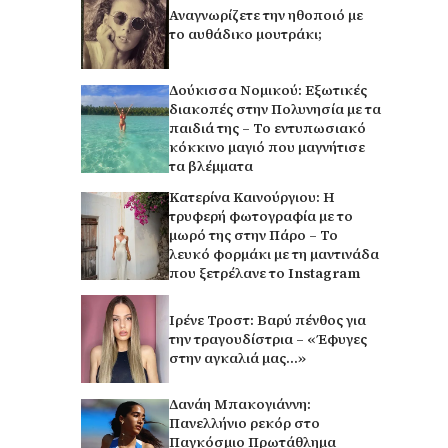
Αναγνωρίζετε την ηθοποιό με
το αυθάδικο μουτράκι;
Δούκισσα Νομικού: Εξωτικές
διακοπές στην Πολυνησία με τα
παιδιά της – Το εντυπωσιακό
κόκκινο μαγιό που μαγνήτισε
τα βλέμματα
Κατερίνα Καινούργιου: Η
τρυφερή φωτογραφία με το
μωρό της στην Πάρο – Το
λευκό φορμάκι με τη μαντινάδα
που ξετρέλανε το Instagram
Ιρένε Τροστ: Βαρύ πένθος για
την τραγουδίστρια – «Έφυγες
στην αγκαλιά μας…»
Δανάη Μπακογιάννη:
Πανελλήνιο ρεκόρ στο
Παγκόσμιο Πρωτάθλημα