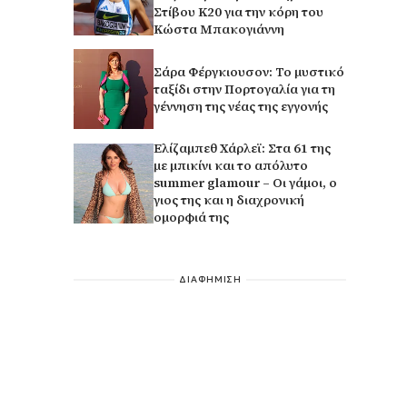
Στίβου Κ20 για την κόρη του
Κώστα Μπακογιάννη
Σάρα Φέργκιουσον: Το μυστικό
ταξίδι στην Πορτογαλία για τη
γέννηση της νέας της εγγονής
Ελίζαμπεθ Χάρλεϊ: Στα 61 της
με μπικίνι και το απόλυτο
summer glamour – Οι γάμοι, ο
γιος της και η διαχρονική
ομορφιά της
ΔΙΑΦΗΜΙΣΗ