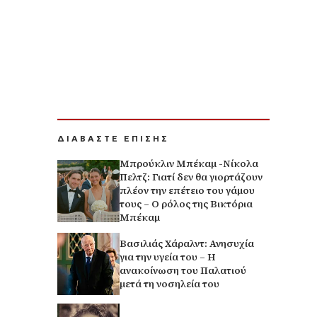
ΔΙΑΒΑΣΤΕ ΕΠΙΣΗΣ
Μπρούκλιν Μπέκαμ -Νίκολα
Πελτζ: Γιατί δεν θα γιορτάζουν
πλέον την επέτειο του γάμου
τους – Ο ρόλος της Βικτόρια
Μπέκαμ
Βασιλιάς Χάραλντ: Ανησυχία
για την υγεία του – Η
ανακοίνωση του Παλατιού
μετά τη νοσηλεία του