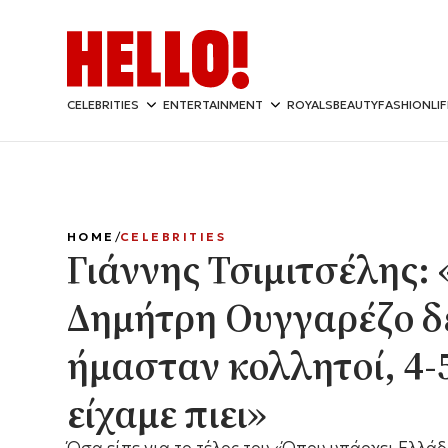
CELEBRITIES
ENTERTAINMENT
ROYALS
BEAUTY
FASHION
LI
HOME
CELEBRITIES
Γιάννης Τσιμιτσέλης:
Δημήτρη Ουγγαρέζο δ
ήμασταν κολλητοί, 4-
είχαμε πιει»