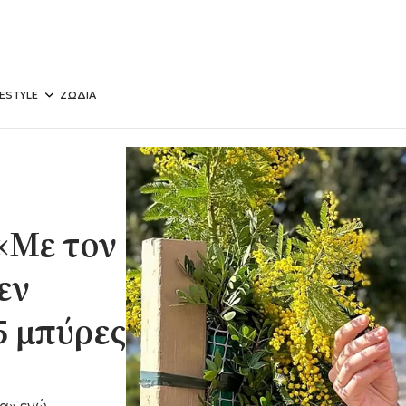
FESTYLE
ΖΩΔΙΑ
 «Με τον
εν
5 μπύρες