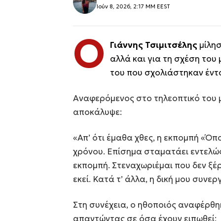
Ιούν 8, 2026, 2:17 ΜΜ EEST
Ο
Γιάννης Τσιμιτσέλης
μίλησ
αλλά και για τη σχέση του 
του που σχολιάστηκαν έντ
Αναφερόμενος στο τηλεοπτικό του μ
αποκάλυψε:
«Απ’ ότι έμαθα χθες, η εκπομπή «Όπ
χρόνου. Επίσημα σταματάει εντελώς. 
εκπομπή. Στεναχωριέμαι που δεν ξέ
εκεί. Κατά τ’ άλλα, η δική μου συνε
Στη συνέχεια, ο ηθοποιός αναφέρθη
απαντώντας σε όσα έχουν ειπωθεί: