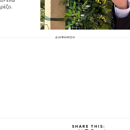
δα» ενώ
ρέζο.
ΔΙΑΦΗΜΙΣΗ
SHARE THIS: