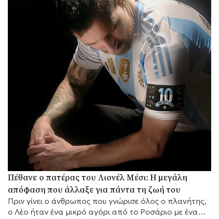
Πέθανε ο πατέρας του Λιονέλ Μέσι: Η μεγάλη
απόφαση που άλλαξε για πάντα τη ζωή του
Πριν γίνει ο άνθρωπος που γνώρισε όλος ο πλανήτης,
ο Λέο ήταν ένα μικρό αγόρι από το Ροσάριο με ένα