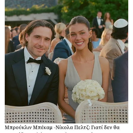
Μπρούκλιν Μπέκαμ -Νίκολα Πελτζ: Γιατί δεν θα