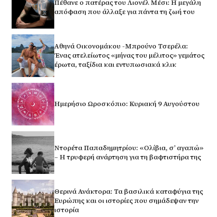
Πέθανε ο πατέρας του Λιονέλ Μέσι: Η μεγάλη
απόφαση που άλλαξε για πάντα τη ζωή του
Αθηνά Οικονομάκου -Μπρούνο Τσερέλα:
Ένας ατελείωτος «μήνας του μέλιτος» γεμάτος
έρωτα, ταξίδια και εντυπωσιακά κλικ
Ημερήσιο Ωροσκόπιο: Κυριακή 9 Αυγούστου
Ντορέτα Παπαδημητρίου: «Ολίβια, σ’ αγαπώ»
– Η τρυφερή ανάρτηση για τη βαφτιστήρα της
Θερινά Ανάκτορα: Τα βασιλικά καταφύγια της
Ευρώπης και οι ιστορίες που σημάδεψαν την
ιστορία