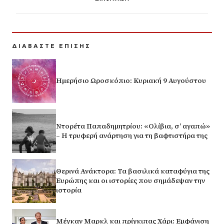
ΔΙΑΒΑΣΤΕ ΕΠΙΣΗΣ
Ημερήσιο Ωροσκόπιο: Κυριακή 9 Αυγούστου
Ντορέτα Παπαδημητρίου: «Ολίβια, σ’ αγαπώ»
– Η τρυφερή ανάρτηση για τη βαφτιστήρα της
Θερινά Ανάκτορα: Τα βασιλικά καταφύγια της
Ευρώπης και οι ιστορίες που σημάδεψαν την
ιστορία
Μέγκαν Μαρκλ και πρίγκιπας Χάρι: Εμφάνιση