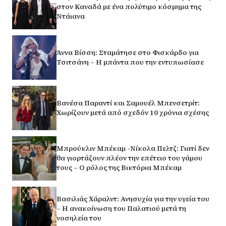
στον Καναδά με ένα πολύτιμο κόσμημα της
Ντάιανα
Άννα Βίσση: Σταμάτησε στο Φισκάρδο για
Τσιτσάνη – Η μπάντα που την εντυπωσίασε
Βανέσα Παραντί και Σαμουέλ Μπενσετρίτ:
Χωρίζουν μετά από σχεδόν 10 χρόνια σχέσης
Μπρούκλιν Μπέκαμ -Νίκολα Πελτζ: Γιατί δεν
θα γιορτάζουν πλέον την επέτειο του γάμου
τους – Ο ρόλος της Βικτόρια Μπέκαμ
Βασιλιάς Χάραλντ: Ανησυχία για την υγεία του
– Η ανακοίνωση του Παλατιού μετά τη
νοσηλεία του