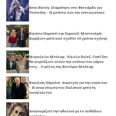
Άννα Βίσση: Σταμάτησε στο Φισκάρδο για
Τσιτσάνη – Η μπάντα που την εντυπωσίασε
Βανέσα Παραντί και Σαμουέλ Μπενσετρίτ:
Χωρίζουν μετά από σχεδόν 10 χρόνια σχέσης
Μπρούκλιν Μπέκαμ -Νίκολα Πελτζ: Γιατί δεν
θα γιορτάζουν πλέον την επέτειο του γάμου
τους – Ο ρόλος της Βικτόρια Μπέκαμ
Βασιλιάς Χάραλντ: Ανησυχία για την υγεία του
– Η ανακοίνωση του Παλατιού μετά τη
νοσηλεία του
Αναγνωρίζετε την ηθοποιό με το αυθάδικο
μουτράκι;