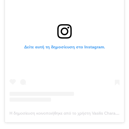
Δείτε αυτή τη δημοσίευση στο Instagram.
Η δημοσίευση κοινοποιήθηκε από το χρήστη Vasilis Charalampopoulos official (@charalampopoulos_vasilis)