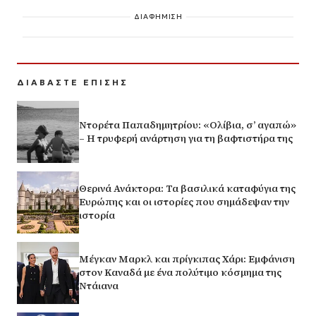
ΔΙΑΦΗΜΙΣΗ
ΔΙΑΒΑΣΤΕ ΕΠΙΣΗΣ
Ντορέτα Παπαδημητρίου: «Ολίβια, σ’ αγαπώ»
– Η τρυφερή ανάρτηση για τη βαφτιστήρα της
Θερινά Ανάκτορα: Τα βασιλικά καταφύγια της
Ευρώπης και οι ιστορίες που σημάδεψαν την
ιστορία
Μέγκαν Μαρκλ και πρίγκιπας Χάρι: Εμφάνιση
στον Καναδά με ένα πολύτιμο κόσμημα της
Ντάιανα