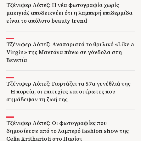
Τζένιφερ Λόπεζ: Η νέα φωτογραφία χωρίς
μακιγιάζ αποδεικνύει ότι η λαμπερή επιδερμίδα
είναι το απόλυτο beauty trend
Τζένιφερ Λόπεζ: Αναπαριστά το θρυλικό «Like a
Virgin» της Μαντόνα πάνω σε γόνδολα στη
Βενετία
Τζένιφερ Λόπεζ: Γιορτάζει τα 57α γενέθλιά της
– Η πορεία, οι επιτυχίες και οι έρωτες που
σημάδεψαν τη ζωή της
Τζένιφερ Λόπεζ: Οι φωτογραφίες που
δημοσίευσε από το λαμπερό fashion show της
Celia Kritharioti στο Παρίσι