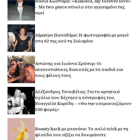
Βάσια Κωσταρά: «Kimolos, my forever love»
– Με two piece σύνολο στο αγαπημένο της
νησί
Δήμητρα Παπαδήμα: Η φωτογραφία με μαγιό
στα 62 της από τη Σαλαμίνα
Αντώνης και Ιωάννα Σρόιτερ: Οι
αυγουστιάτικες διακοπές με τα παιδιά και
τους φίλους τους
Αλέξανδρος Τσουβέλας: Για τα αρνητικά
σχόλια που δέχτηκε η σύντροφός του,
Ευαγγελία Καρύδη – «Θα την υπερασπιζόμουν
500 φορές»
Beauty hack με μπανάνα: Το απλό trick με τη
φλούδα που αξίζει να δοκιμάσετε