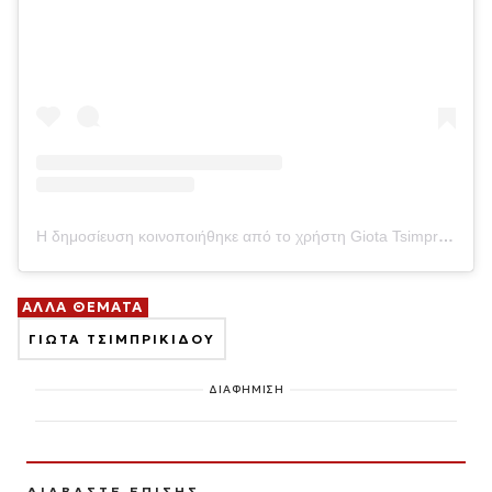
Η δημοσίευση κοινοποιήθηκε από το χρήστη Giota Tsimprikidou (@giota_tsimprikidou)
ΑΛΛΑ ΘΕΜΑΤΑ
ΓΙΩΤΑ ΤΣΙΜΠΡΙΚΙΔΟΥ
ΔΙΑΦΗΜΙΣΗ
ΔΙΑΒΑΣΤΕ ΕΠΙΣΗΣ