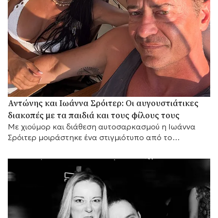
Αντώνης και Ιωάννα Σρόιτερ: Οι αυγουστιάτικες
διακοπές με τα παιδιά και τους φίλους τους
Με χιούμορ και διάθεση αυτοσαρκασμού η Ιωάννα
Σρόιτερ μοιράστηκε ένα στιγμιότυπο από το
καλοκαίρι της, αποκαλύπτοντας με τον δικό της
τρόπο τη σχέση του ζευγαριού