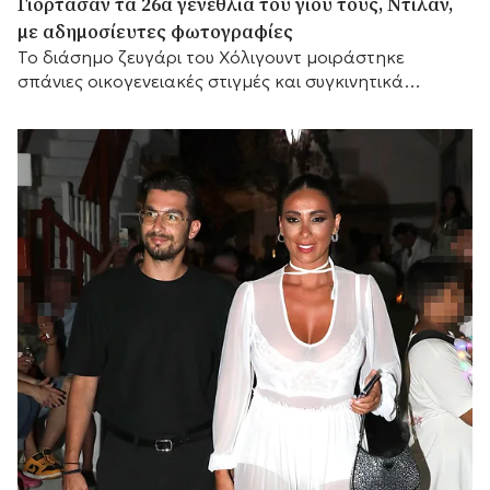
Γιόρτασαν τα 26α γενέθλια του γιου τους, Ντίλαν,
με αδημοσίευτες φωτογραφίες
Το διάσημο ζευγάρι του Χόλιγουντ μοιράστηκε
σπάνιες οικογενειακές στιγμές και συγκινητικά
αισθήματα, με τη μικρή του αδελφή Κάρις να
προσθέτει τις δικές της θερμές ευχές.