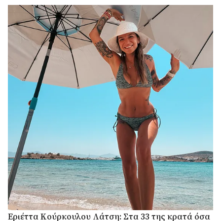
Εριέττα Κούρκουλου Λάτση: Στα 33 της κρατά όσα