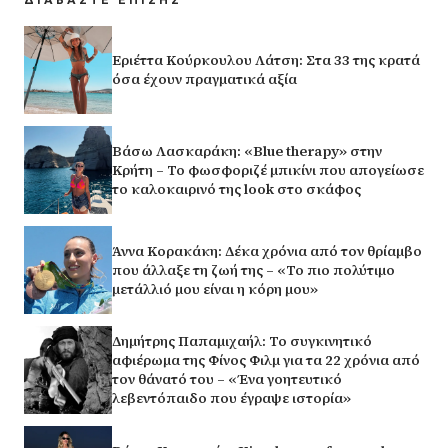
Εριέττα Κούρκουλου Λάτση: Στα 33 της κρατά
όσα έχουν πραγματικά αξία
Βάσω Λασκαράκη: «Blue therapy» στην
Κρήτη – Το φωσφοριζέ μπικίνι που απογείωσε
το καλοκαιρινό της look στο σκάφος
Άννα Κορακάκη: Δέκα χρόνια από τον θρίαμβο
που άλλαξε τη ζωή της – «Το πιο πολύτιμο
μετάλλιό μου είναι η κόρη μου»
Δημήτρης Παπαμιχαήλ: Το συγκινητικό
αφιέρωμα της Φίνος Φιλμ για τα 22 χρόνια από
τον θάνατό του – «Ένα γοητευτικό
λεβεντόπαιδο που έγραψε ιστορία»