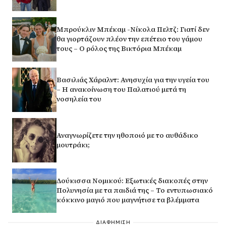
Μπρούκλιν Μπέκαμ -Νίκολα Πελτζ: Γιατί δεν
θα γιορτάζουν πλέον την επέτειο του γάμου
τους – Ο ρόλος της Βικτόρια Μπέκαμ
Βασιλιάς Χάραλντ: Ανησυχία για την υγεία του
– Η ανακοίνωση του Παλατιού μετά τη
νοσηλεία του
Αναγνωρίζετε την ηθοποιό με το αυθάδικο
μουτράκι;
Δούκισσα Νομικού: Εξωτικές διακοπές στην
Πολυνησία με τα παιδιά της – Το εντυπωσιακό
κόκκινο μαγιό που μαγνήτισε τα βλέμματα
ΔΙΑΦΗΜΙΣΗ