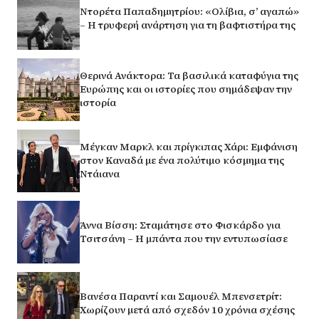
Ντορέτα Παπαδημητρίου: «Ολίβια, σ’ αγαπώ»
– Η τρυφερή ανάρτηση για τη βαφτιστήρα της
Θερινά Ανάκτορα: Τα βασιλικά καταφύγια της
Ευρώπης και οι ιστορίες που σημάδεψαν την
ιστορία
Μέγκαν Μαρκλ και πρίγκιπας Χάρι: Εμφάνιση
στον Καναδά με ένα πολύτιμο κόσμημα της
Ντάιανα
Άννα Βίσση: Σταμάτησε στο Φισκάρδο για
Τσιτσάνη – Η μπάντα που την εντυπωσίασε
Βανέσα Παραντί και Σαμουέλ Μπενσετρίτ:
Χωρίζουν μετά από σχεδόν 10 χρόνια σχέσης