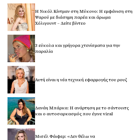
H Νικόλ Κίντμαν στη Μύκονο: Η εμφάνιση στη
Ψαρού με διάσημη παρέα και άρωμα
Χόλιγουντ – Δείτε βίντεο
3 εύκολα και γρήγορα χτενίσματα για την
παραλία
Αυτή είναι η νέα τεχνική εφαρμογής του ρουζ
Δανάη Μπάρκα: Η ανάρτηση με το σάντουιτς
και ο αυτοσαρκασμός που έγινε viral
Μισέλ Φάιφερ: «Δεν θέλω να