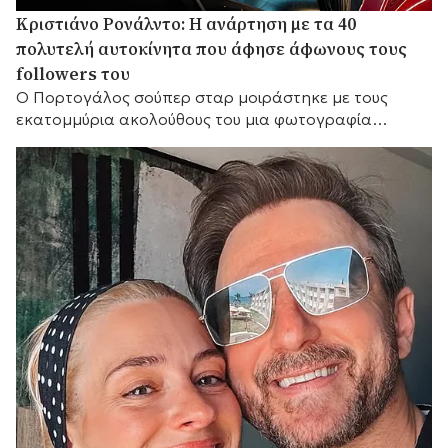
Κριστιάνο Ρονάλντο: Η ανάρτηση με τα 40
πολυτελή αυτοκίνητα που άφησε άφωνους τους
followers του
Ο Πορτογάλος σούπερ σταρ μοιράστηκε με τους
εκατομμύρια ακολούθους του μια φωτογραφία
μπροστά σε μέρος της εντυπωσιακής συλλογής του, η
οποία περιλαμβάνει Ferrari, Bugatti, McLaren και
Mercedes, γράφοντας χαρακτηριστικά: «Τα παιχνίδια
μου».