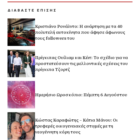
ΔΙΑΒΑΣΤΕ ΕΠΙΣΗΣ
Κριστιάνο Ρονάλντο: Η ανάρτηση με τα 40
πολυτελή αυτοκίνητα που άφησε άφωνους
τους followers του
Πρίγκιπας Ουίλιαμ και Κέιτ: Το σχέδιο για να
προστατεύσουν τις μελλοντικές σχέσεις του
πρίγκιπα Τζορτζ
Ημερήσιο Ωροσκόπιο: Πέμπτη 6 Αυγούστου
Κώστας Καραφώτης – Κάτια Μάνου: Οι
τρυφερές οικογενειακές στιγμές με τη
νεογέννητη κόρη τους