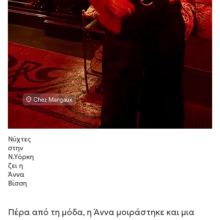
Νύχτες
στην
Ν.Υόρκη
ζει η
Άννα
Βίσση
Πέρα από τη μόδα, η Άννα μοιράστηκε και μια