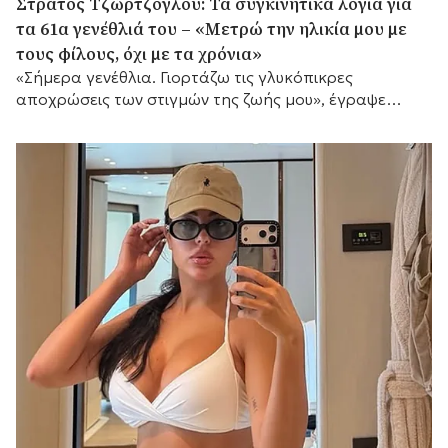
Στράτος Τζώρτζογλου: Τα συγκινητικά λόγια για
τα 61α γενέθλιά του – «Μετρώ την ηλικία μου με
τους φίλους, όχι με τα χρόνια»
«Σήμερα γενέθλια. Γιορτάζω τις γλυκόπικρες
αποχρώσεις των στιγμών της ζωής μου», έγραψε
μεταξύ άλλων.