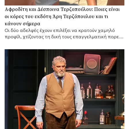
Αφροδίτη και Δέσποινα Τερζοπούλου: Ποιες είναι
οι κόρες του εκδότη Άρη Τερζόπουλου και τι
κάνουν σήμερα
Οι δύο αδελφές έχουν επιλέξει να κρατούν χαμηλό
προφίλ, χτίζοντας τη δική τους επαγγελματική πορεία,
ενώ διατηρούν έναν ιδιαίτερα στενό δεσμό με τον
πατέρα τους,