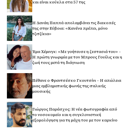
και είναι κούκλα στα 57 της
Η Δανάη Παππά απολαμβάνει τις διακοπές
της στην Εύβοια: «Κανένα πρέπει, μόνο
τζιτζίκια»
Έμα Χέμινγκ: «Με γοήτευσε η ζεστασιά του» –
Η πρώτη γνωριμία με τον Μπρους Γουίλις και η
ζωή τους μετά τη διάγνωση
Πέθανε ο Φραντσέσκο Γκουτσίνι – Η απώλεια
μιας εμβληματικής φωνής της ιταλικής
μουσικής
Γιώργος Παράσχος: Η νέα φωτογραφία από
το νοσοκομείο και η συγκλονιστική
εξομολόγηση για τη μάχη του με τον καρκίνο