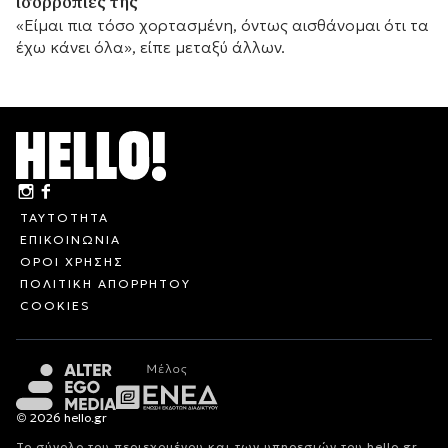
ισορροπίες της
«Είμαι πια τόσο χορτασμένη, όντως αισθάνομαι ότι τα
έχω κάνει όλα», είπε μεταξύ άλλων.
ΤΑΥΤΟΤΗΤΑ
ΕΠΙΚΟΙΝΩΝΙΑ
ΟΡΟΙ ΧΡΗΣΗΣ
ΠΟΛΙΤΙΚΗ ΑΠΟΡΡΗΤΟΥ
COOKIES
© 2026 hello.gr
Το σύνολο του περιεχομένου και των υπηρεσιών του hello.gr