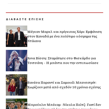
ΔΙΑΒΑΣΤΕ ΕΠΙΣΗΣ
Μέγκαν Μαρκλ και πρίγκιπας Χάρι: Εμφάνιση
στον Καναδά με ένα πολύτιμο κόσμημα της
Ντάιανα
Άννα Βίσση: Σταμάτησε στο Φισκάρδο για
Τσιτσάνη – Η μπάντα που την εντυπωσίασε
Βανέσα Παραντί και Σαμουέλ Μπενσετρίτ:
Χωρίζουν μετά από σχεδόν 10 χρόνια σχέσης
Μπρούκλιν Μπέκαμ -Νίκολα Πελτζ: Γιατί δεν