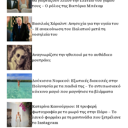
θα γιορτάζουν πλέον την επέτειο του γάμου
τους – Ο ρόλος της Βικτόρια Μπέκαμ
Βασιλιάς Χάραλντ: Ανησυχία για την υγεία του
– Η ανακοίνωση του Παλατιού μετά τη
νοσηλεία του
Αναγνωρίζετε την ηθοποιό με το αυθάδικο
μουτράκι;
Δούκισσα Νομικού: Εξωτικές διακοπές στην
Πολυνησία με τα παιδιά της – Το εντυπωσιακό
κόκκινο μαγιό που μαγνήτισε τα βλέμματα
Κατερίνα Καινούργιου: Η τρυφερή
φωτογραφία με το μωρό της στην Πάρο – Το
λευκό φορμάκι με τη μαντινάδα που ξετρέλανε
το Instagram