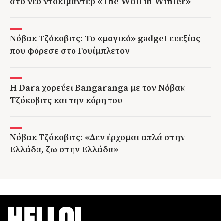
στο νέο ντοκιμαντέρ «The Wolf in Winter»
Νόβακ Τζόκοβιτς: Το «μαγικό» gadget ευεξίας
που φόρεσε στο Γουίμπλετον
Η Dara χορεύει Bangaranga με τον Νόβακ
Τζόκοβιτς και την κόρη του
Νόβακ Τζόκοβιτς: «Δεν έρχομαι απλά στην
Ελλάδα, ζω στην Ελλάδα»