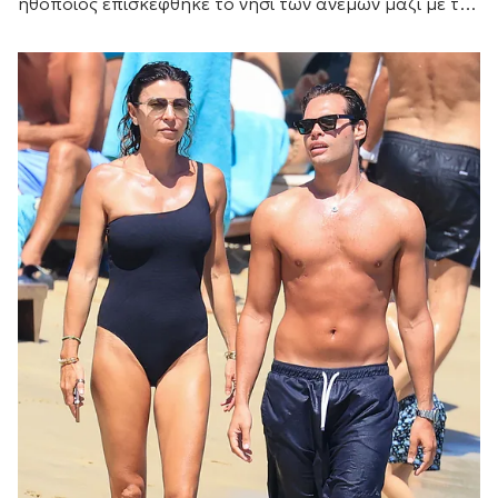
ηθοποιός επισκέφθηκε το νησί των ανέμων μαζί με τη
Ζόε Σαλντάνα και τον σύζυγο αυτής, τον Ιταλό
καλλιτέχνη Μάρκο Περέγκο.