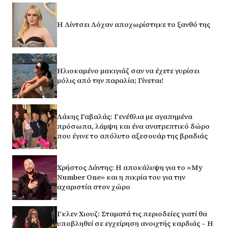
Η Λίντσει Λόχαν αποχωρίστηκε το ξανθό της
Ηλιοκαμένο μακιγιάζ σαν να έχετε γυρίσει
μόλις από την παραλία; Γίνεται!
Λάκης Γαβαλάς: Γενέθλια με αγαπημένα
πρόσωπα, λάμψη και ένα ανατρεπτικό δώρο
που έγινε το απόλυτο αξεσουάρ της βραδιάς
Χρήστος Δάντης: Η αποκάλυψη για το «My
Number One» και η πικρία του για την
αχαριστία στον χώρο
Γκλεν Χιουζ: Σταματά τις περιοδείες γιατί θα
υποβληθεί σε εγχείρηση ανοιχτής καρδιάς – Η